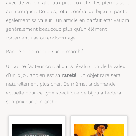
avec de vrais matériaux précieux et si les pierres sont
authentiques. De plus, l’état général du bijou impacte
également sa valeur : un article en parfait état vaudra
généralement beaucoup plus qu’un élément
fortement usé ou endommagé.
Rareté et demande sur le marché
Un autre facteur crucial dans l’évaluation de la valeur
d’un bijou ancien est sa
rareté
. Un objet rare sera
naturellement plus cher. De même, la demande
actuelle pour ce type spécifique de bijou affectera
son prix sur le marché.