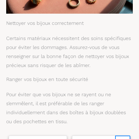
boucles d’oreilles femme
Halloween sont une idée
raffinée pour un
anniversaire, la Saint-
Nettoyer vos bijoux correctement
Valentin, Noël ou une
fête à thème. Offrez ce
Certains matériaux nécessitent des soins spécifiques
bijou Halloween gothique
pour exprimer votre
pour éviter les dommages. Assurez-vous de vous
affection et révéler un
charme unique.
renseigner sur la bonne façon de nettoyer vos bijoux
précieux sans risquer de les abîmer.
Ranger vos bijoux en toute sécurité
Pour éviter que vos bijoux ne se rayent ou ne
s’emmêlent, il est préférable de les ranger
individuellement dans des boîtes à bijoux doublées
ou des pochettes en tissu.