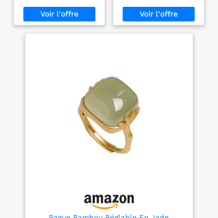
et femmes (A)
Boucles d’oreilles
harmonieux et peut être
L’ornement central en
Pendantes Rétro
porté ensemble ou
verre cabochon protège
Verre Fleur pour
séparément, révélant
l’image détaillée d’une
Déguisement
avec subtilité un charme
rose rouge gothique,
vintage délicat et raffiné.
symbole de passion et de
【Matériaux de qualité
mystère. Les crochets en
supérieure】: Le bracelet
acier inoxydable sont
floral est orné de perles
hypoallergéniques et sans
peintes avec soin et
nickel, offrant un port
rehaussées d'entretoises
confortable même pour
dorées, tandis que le
les oreilles sensibles. Ce
collier à nœud est
bijou Halloween femme
confectionné dans un
combine solidité et
alliage stable. Plus
élégance. Design gothique
robuste et durable que
& vintage : Inspirées du
les bijoux de perles
style victorien, ces
ordinaires, cet ensemble
boucles d’oreilles
est idéal au quotidien.
gothiques femme
【Design unique】: Le
associent un cadre noir
bracelet met en valeur
sculpté à un motif de
des motifs floraux aux
rose rouge profonde,
couleurs douces et aux
évoquant la beauté
détails précis ; l'élégant
romantique et l’esprit
nœud vintage du collier
rebelle du monde
fait écho à ce motif,
gothique. Leur design
Bague Bambou Réglable En Jade