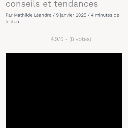
conseils et tendances
Par
Mathilde Léandre
/
9 janvier 2025
/
4 minutes de
lecture
4.9/5 - (8 votes)