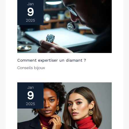
Jan
mères ou un anniversaire,
9
ce sera un cadeau
agréable.
2025
Comment expertiser un diamant ?
Conseils bijoux
Jan
9
2025