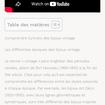
Table des matières
Comprendre l’univers des bijoux vintage
Les différentes époques des bijoux vintage
Le terme
« vintage »
peut englober des périodes
variées, allant de l’Art Nouveau (1890-1910) à la fin du
XXe siècle. C’est pour cela qu’il est essentiel de
comprendre les différences entre les styles associés
à chaque époque. Par exemple, les bijoux Art Déco
(1920-1935), avec leurs lignes géométriques et
symétriques, sont très différents des bijoux inspirés