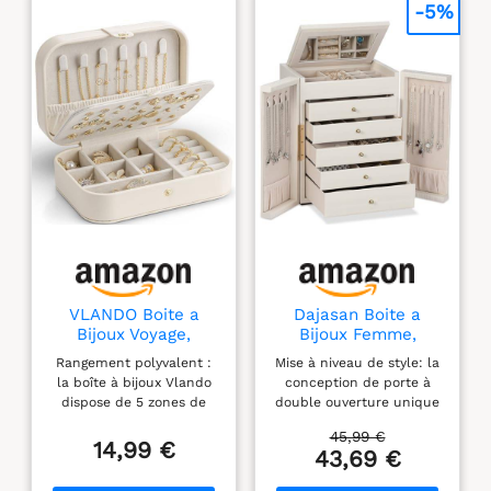
-5%
VLANDO Boite a
Dajasan Boite a
Bijoux Voyage,
Bijoux Femme,
Rangement
Grande Boite à
Rangement polyvalent :
Mise à niveau de style: la
Bijoux,Rangement
Bijoux avec 5 Tiroirs,
la boîte à bijoux Vlando
conception de porte à
Maison pour Bijoux
Boîte à Bijoux avec
dispose de 5 zones de
double ouverture unique
Double Ouverture
rangement différentes.
de la boite a bijoux
pour Coiffeuse, Cuir
45,99 €
Comprend une planche à
Queen Size vous permet
14,99 €
Grain Vertical, Idée
43,69 €
boucles d'oreilles pour 48
de l'ouvrir facilement
Cadeau pour
boucles d'oreilles, 6
tout en ajoutant une