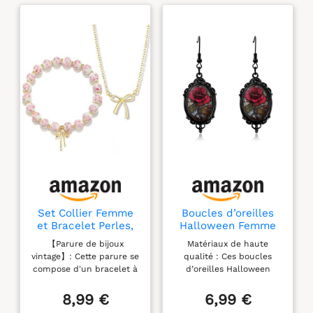
Set Collier Femme
Boucles d’oreilles
et Bracelet Perles,
Halloween Femme
Bracelet vintage à
Gothique Rose
【Parure de bijoux
Matériaux de haute
fleurs, Collier avec
Rouge Vintage –
vintage】: Cette parure se
qualité : Ces boucles
Noud or, extensible
Bijoux Halloween
compose d'un bracelet à
d’oreilles Halloween
en perles, Bijou
Femme Gothique
perles orné de motifs
femme sont fabriquées
Femme Élégant,
Élégant, Accessoires
floraux et d'un collier à
en avec un revêtement
8,99 €
6,99 €
Cadeaux pour filles
Women's Style,
nœud. L'ensemble est
noir lisse et résistant.