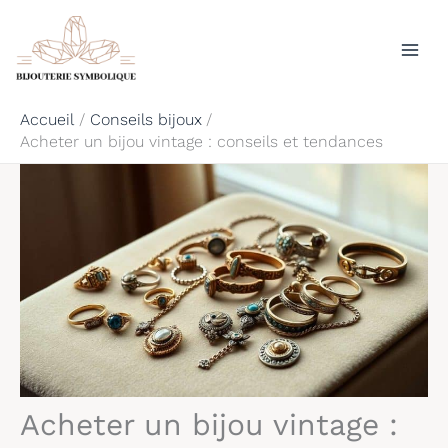
Aller
Rechercher
au
contenu
Accueil
Conseils bijoux
Acheter un bijou vintage : conseils et tendances
Acheter un bijou vintage :