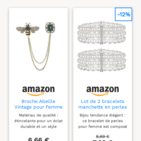
-12%
Broche Abeille
Lot de 2 bracelets
Vintage pour Femme
manchette en perles
et Homme - Broche
d'imitation des
Matériau de qualité :
Bijou tendance élégant :
Cristaux CZ avec
années 1920 -
étincelants pour un éclat
ce bracelet de perles
Chaînes à
Bracelet élastique
durable et un style
pour femme est composé
Pendeloques - Bijou
multicouche - 3
raffiné qui attire tous les
de perles d'eau douce
Élégant pour Col,
rangées de fausses
8,69 €
regards. Design
blanches brillantes d'un
6,66 €