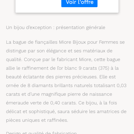
gemmes au monde,
enchante avec ses tons
veloutés La femme qui
porte un diamant est
Un bijou d’exception : présentation générale
l’association parfaite
entre les deux plus
beaux joyaux du monde
La bague de fiançailles Miore Bijoux pour Femmes se
Les bijoux Miore sont
distingue par son élégance et ses matériaux de
présentés dans un bel
qualité. Conçue par le fabricant Miore, cette bague
écrin bleu Chaque bijou
Miore est livré avec son
allie le raffinement de l’or blanc 9 carats (375) à la
certificat d’authenticité
beauté éclatante des pierres précieuses. Elle est
ornée de 8 diamants brillants naturels totalisant 0,03
carats et d’une magnifique pierre de naissance
émeraude verte de 0,40 carats. Ce bijou, à la fois
délicat et sophistiqué, saura séduire les amatrices de
pièces uniques et raffinées.
Design et qualité de fabrication