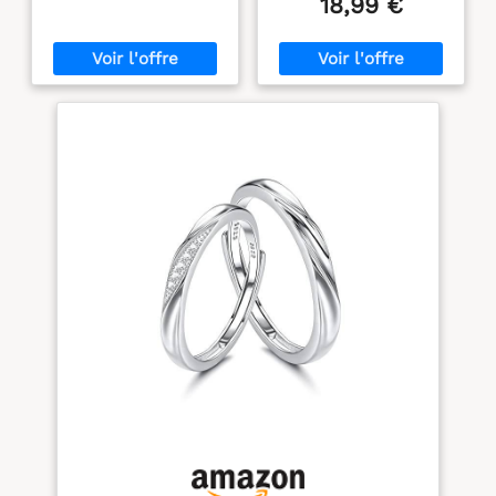
18,99 €
entre cœur et cœur.
Minimaliste mais
intemporel. Mignonne et
charmante, à la mode
mais classique. Surface
polie haute, sans bords
tranchants. Bague en
Argent Sterling: Notre
bague classique en
argent est fabriquée en
argent sterling 925, qui
est anti-allergique, sans
rouille, résistant à la
corrosion et avec une
rétention de couleur
durable. Convient aux
personnes à la peau
sensible ! Deux couleurs
de bagues en diamant
sont disponibles : bague
en or, bague en argent. Le
design ajustable rend la
bague plus flexible et
adaptable aux doigts de
différentes tailles.