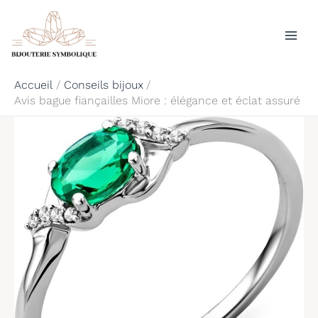
Aller
Rechercher
au
contenu
Accueil
Conseils bijoux
Avis bague fiançailles Miore : élégance et éclat assuré