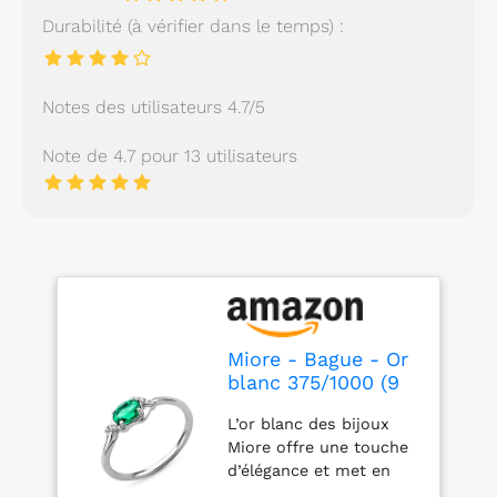
Durabilité (à vérifier dans le temps) :
Notes des utilisateurs 4.7/5
Note de 4.7 pour 13 utilisateurs
Miore - Bague - Or
blanc 375/1000 (9
cts) - Emeraude -
L’or blanc des bijoux
T55 - SA9040RO
Miore offre une touche
d’élégance et met en
valeur les pierres