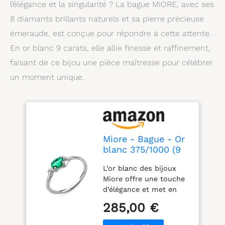
l’élégance et la singularité ? La bague MIORE, avec ses
8 diamants brillants naturels et sa pierre précieuse
émeraude, est conçue pour répondre à cette attente.
En or blanc 9 carats, elle allie finesse et raffinement,
faisant de ce bijou une pièce maîtresse pour célébrer
un moment unique.
Miore - Bague - Or
blanc 375/1000 (9
cts) - Emeraude -
L’or blanc des bijoux
T55 - SA9040RO
Miore offre une touche
d’élégance et met en
valeur les pierres
285,00 €
incrustées L’émeraude,
une des plus belles