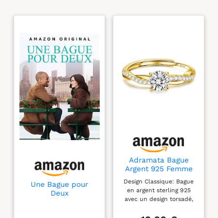
entre les deux plus
beaux joyaux du monde
Les bijoux Miore sont
présentés dans un bel
écrin bleu Chaque bijou
Miore est livré avec son
certificat d’authenticité
Adramata Bague
Argent 925 Femme
Reglable Bague
Design Classique: Bague
Une Bague pour
Alliance Femme,G
en argent sterling 925
Deux
avec un design torsadé,
exprime l'amour éternel,
symbolise la connexion