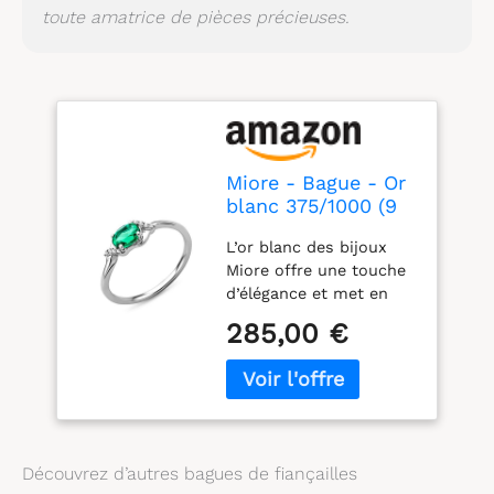
toute amatrice de pièces précieuses.
Miore - Bague - Or
blanc 375/1000 (9
cts) - Emeraude -
L’or blanc des bijoux
T55 - SA9040RO
Miore offre une touche
d’élégance et met en
valeur les pierres
285,00 €
incrustées L’émeraude,
une des plus belles
gemmes au monde,
enchante avec ses tons
veloutés La femme qui
porte un diamant est
Découvrez d’autres bagues de fiançailles
l’association parfaite