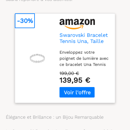
-30%
Swarovski Bracelet
Tennis Una, Taille
ronde, Blanc, Métal
Enveloppez votre
rhodié
poignet de lumière avec
ce bracelet Una Tennis
lumineux Son design en
199,00 €
métal rhodié présente
139,95 €
des maillons
individuels, chacun serti
d’un cristal central
brillant et d’un halo de
cristaux taille ronde
plus petits Un choix
Élégance et Brillance : un Bijou Remarquable
élégant et lumineux qui
peut à l’envie être