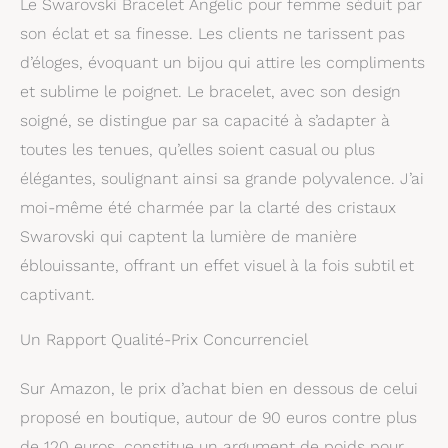
Le Swarovski Bracelet Angelic pour femme séduit par
associé à des pièces
assorties de la même
son éclat et sa finesse. Les clients ne tarissent pas
famille, pour un look
d’éloges, évoquant un bijou qui attire les compliments
complet et harmonieux
et sublime le poignet. Le bracelet, avec son design
soigné, se distingue par sa capacité à s’adapter à
toutes les tenues, qu’elles soient casual ou plus
élégantes, soulignant ainsi sa grande polyvalence. J’ai
moi-même été charmée par la clarté des cristaux
Swarovski qui captent la lumière de manière
éblouissante, offrant un effet visuel à la fois subtil et
captivant.
Un Rapport Qualité-Prix Concurrenciel
Sur Amazon, le prix d’achat bien en dessous de celui
proposé en boutique, autour de 90 euros contre plus
de 120 euros, constitue un argument de poids pour