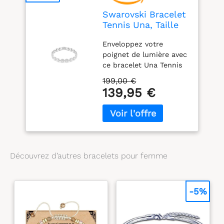
Swarovski Bracelet
Tennis Una, Taille
ronde, Blanc, Métal
Enveloppez votre
rhodié
poignet de lumière avec
ce bracelet Una Tennis
lumineux Son design en
199,00 €
métal rhodié présente
139,95 €
des maillons
individuels, chacun serti
d’un cristal central
brillant et d’un halo de
cristaux taille ronde
plus petits Un choix
Découvrez d’autres bracelets pour femme
élégant et lumineux qui
peut à l’envie être
associé à des pièces
-5%
assorties de la même
famille, pour un look
complet et harmonieux