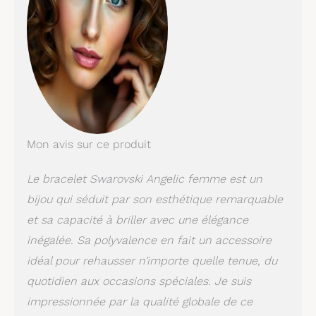
Mon avis sur ce produit
Le bracelet Swarovski Angelic femme est un
bijou qui séduit par son esthétique remarquable
et sa capacité à briller avec une élégance
inégalée. Sa polyvalence en fait un accessoire
idéal pour rehausser n’importe quelle tenue, du
quotidien aux occasions spéciales. Je suis
impressionnée par la qualité globale de ce