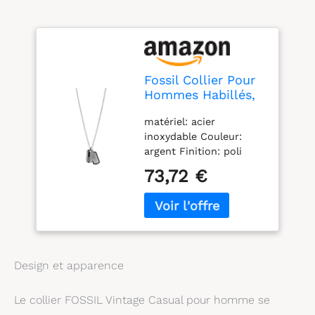
Fossil Collier Pour
Hommes Habillés,
Collier En Acier
matériel: acier
Inoxydable Argenté,
inoxydable Couleur:
JF00494998
argent Finition: poli
Type de fermeture:
73,72 €
griffe de homard
Design et apparence
Le collier FOSSIL Vintage Casual pour homme se