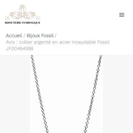
Aller
Rechercher
au
contenu
Accueil
Bijoux Fossil
Avis : collier argenté en acier inoxydable Fossil
JF00494998