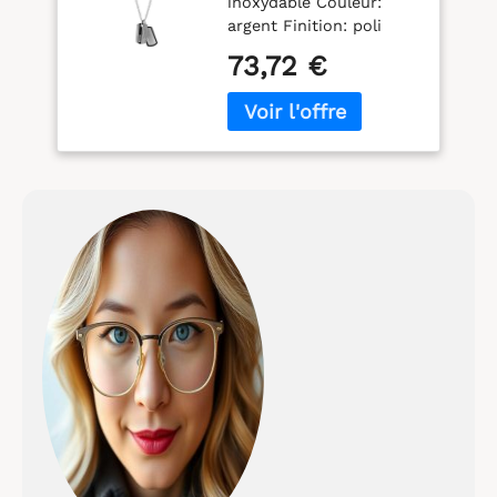
inoxydable Couleur:
JF00494998
argent Finition: poli
Type de fermeture:
73,72 €
griffe de homard