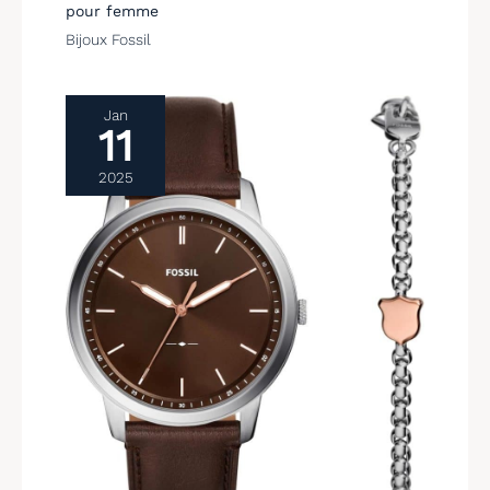
variété de combinaisons.
pour femme
【Cadeau mémorable】
Bijoux Fossil
Offrir cette chaîne
comme cadeau est une
idée fantastique pour les
anniversaires, les
Jan
célébrations ou
11
simplement pour faire
plaisir. Son design
2025
attrayant et sa finition
éclatante en font un
choix délicieux pour vos
amis et votre famille.
Montrez-leur à quel point
ils comptent pour vous
avec un bijou qui exprime
leur individualité et leur
sens du style.