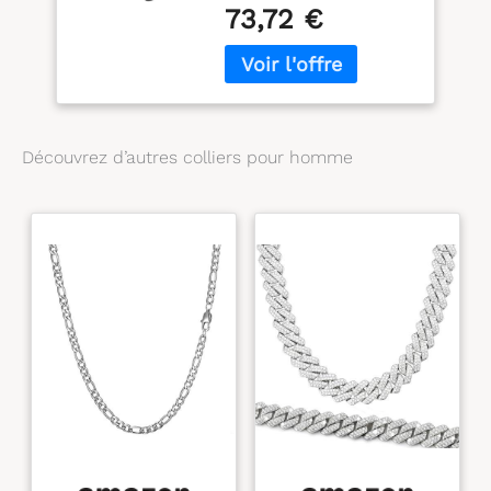
Type de fermeture:
73,72 €
griffe de homard
Découvrez d’autres colliers pour homme