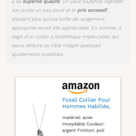
à sa
superbe qualité
. On peut toutefois regretter
son poids un peu lourd et le
prix excessif
,
d’autant plus qu’une boîte de rangement
appropriée aurait été appréciable. En somme, il
s’agit d’un collier à l’esthétique impeccable, qui
saura séduire sa cible malgré quelques
ajustements possibles.
Fossil Collier Pour
Hommes Habillés,
Collier En Acier
matériel: acier
Inoxydable Argenté,
inoxydable Couleur:
JF00494998
argent Finition: poli