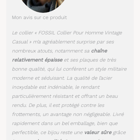
Mon avis sur ce produit
Le collier « FOSSIL Collier Pour Homme Vintage
Casual » m’a agréablement surprise par ses
nombreux atouts, notamment sa
chaîne
relativement épaisse
et ses plaques de très
bonne qualité, qui lui confèrent un style militaire
moderne et séduisant. La qualité de l’acier
inoxydable est indéniable, le rendant
particulièrement résistant et offrant un beau
rendu. De plus, il est protégé contre les
frottements, un avantage non négligeable. Livré
rapidement dans un bel emballage, bien que
perfectible, ce bijou reste une
valeur sûre
grâce