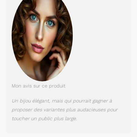
GOUTTE D’EAU AVEC
PENDENTIF PIERRE
PRÉCIEUSE: Sublime
collier avec chaine
en argent massif et
pendentif Topaze en
vrai or 9 Carats.
Topaze, pierre de
naissance de
novembre symbolise
la détermination, la
passion et la
loyauté. BIJOUX OR
Mon avis sur ce produit
ET ARGENT: Nos
bijoux femmes de
Un bijou élégant, mais qui pourrait gagner à
haute qualité,
hypoallergéniques et
proposer des variantes plus audacieuses pour
doux pour la peau
toucher un public plus large.
sont fabriqués à la
main et peuvent
légèrement varier de