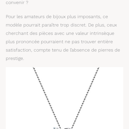
convenir ?
accompagnées d'un
certificat
Pour les amateurs de bijoux plus imposants, ce
d'authenticité. Ce
coffret cadeau de
modèle pourrait paraître trop discret. De plus, ceux
haute qualité est
cherchant des pièces avec une valeur intrinsèque
parfaite pour offrir ou
plus prononcée pourraient ne pas trouver entière
ranger vos bijoux.
CADEAU FEMME:
satisfaction, compte tenu de l’absence de pierres de
Cadeau idéal pour
prestige.
surprendre votre
grand-mère, mère,
fille, épouse, amie,
fiancée ou toute
personne que vous
aimez pour la Saint-
Valentin, Noël, un
anniversaire de
mariage, la fête des
mères, un jubilé ou
toute autre occasion.