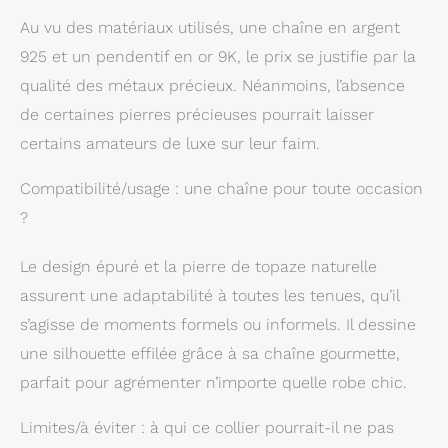
la détermination, la
Au vu des matériaux utilisés, une chaîne en argent
passion et la loyauté.
BIJOUX OR ET
925 et un pendentif en or 9K, le prix se justifie par la
ARGENT: Nos bijoux
qualité des métaux précieux. Néanmoins, l’absence
femmes de haute
qualité,
de certaines pierres précieuses pourrait laisser
hypoallergéniques et
certains amateurs de luxe sur leur faim.
doux pour la peau
sont fabriqués à la
Compatibilité/usage : une chaîne pour toute occasion
main et peuvent
légèrement varier de
?
poids et de
dimensions. Les
Le design épuré et la pierre de topaze naturelle
diamants et pierres
assurent une adaptabilité à toutes les tenues, qu’il
précieuses
correspondent à leur
s’agisse de moments formels ou informels. Il dessine
description. BOÎTE
une silhouette effilée grâce à sa chaîne gourmette,
CADEAU DE LUXE :
parfait pour agrémenter n’importe quelle robe chic.
Votre collier Miore est
soigneusement
emballées dans une
Limites/à éviter : à qui ce collier pourrait-il ne pas
jolie boîte à bijoux,