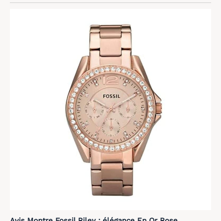
du taux d'oxygène dans le
sang (SpO2). Le système
émet une alerte
automatique en cas
d'anomalie du rythme
cardiaque, offrant une
sécurité proactive. Ces
mesures précises aident
à comprendre l'impact
de vos activités sur votre
forme. Note : Ce produit
n'est pas un dispositif
médical ; les données
sont fournies à titre
indicatif pour le suivi du
fitness et du bien-être
général, visant une
gestion simplifiée de
votre capital santé au
quotidien.
[Sommeil,
Stress & Suivi du Cycle
Féminin] Optimisez votre
repos avec une analyse
détaillée des phases de
Avis Montre Fossil Riley : élégance En Or Rose