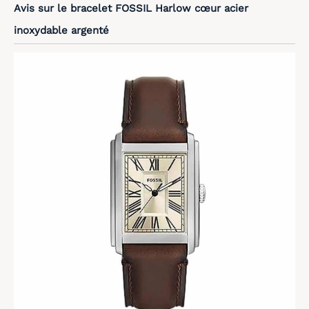
Avis sur le bracelet FOSSIL Harlow cœur acier
[Batterie 500mAh &
Étanchéité 1ATM Robuste]
inoxydable argenté
Dites adieu à l'anxiété
avec notre batterie de
500mAh : 30 jours en
veille, 3-7 jours en usage
intensif, 7 à 15 jours en
usage moyen (charge
rapide en 1h). Certifiée
1ATM(étanchéité jusqu'à
10 mètres), cette
smartwatch est idéale
pour le lavage des mains,
la pluie, la douche et la
natation. Attention :
évitez le contact avec
l'eau chaude, la vapeur,
l'eau de mer ou les
produits chimiques
(savon, gel douche). Son
bracelet en TPU premium
garantit un confort
supérieur pour un port
prolongé. Sa robustesse
en fait le partenaire de