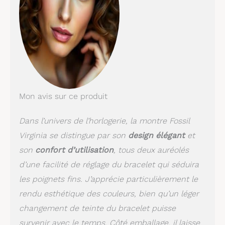
Mon avis sur ce produit
Dans l’univers de l’horlogerie, la montre Fossil
Virginia se distingue par son
design élégant
et
son
confort d’utilisation
, tous deux auréolés
d’une facilité de réglage du bracelet qui séduira
les poignets fins. J’apprécie particulièrement le
rendu esthétique des couleurs, bien qu’un léger
changement de teinte du bracelet puisse
survenir avec le temps. Côté emballage, il laisse