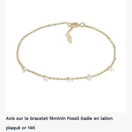
données avec Apple
Health, Google Fit pour
un suivi centralisé de vos
performances. C'est
l'outil idéal pour analyser
chaque session via
l'application dédiée, qui
transforme vos efforts en
graphiques clairs. Que
vous soyez athlète ou
amateur, cette montre
intelligente booste votre
motivation pour une
amélioration constante.
[Santé 24/7 : Capteur
Optique Haute
Performance] Priorisez
votre bien-être avec
notre capteur optique
avancé de nouvelle
génération. Cette montre
connectée femme et
Avis sur le bracelet féminin Fossil Sadie en laiton
homme assure un suivi
continu 24h/24 de votre
plaqué or 14K
fréquence cardiaque et