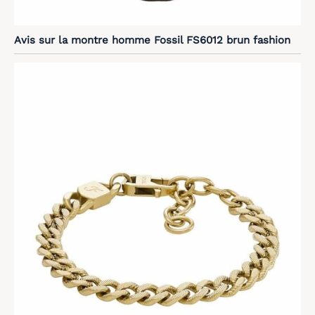
confiance de cette
montre sport, du bureau
aux activités nautiques,
Avis sur la montre homme Fossil FS6012 brun fashion
sans jamais vous laisser
tomber au quotidien.
[Compatibilité Universelle
& Cadeau Idéal pour
Tous] Entièrement
compatible avec Android
6.0+ et iOS 9.0+, cette
montre connectée
s'intègre parfaitement à
tous les smartphones
modernes. Elle regorge
d'outils pratiques :
assistant vocal,
calculatrice,
chronomètre, météo,
lampe de poche et même
des jeux éducatifs pour
stimuler l'esprit.
Disponible en plusieurs
coloris, c'est l'idée
cadeau parfaite pour
toutes les occasions :