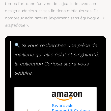
temps fort dans l’univers de la joaillerie avec son
design audacieux et ses finitions méticuleuses. De
nombreux admirateurs l’expriment sans équivoque : «
Magnifique
».
Si vous recherchez une pièce de
joaillerie qui allie éclat et singularité,
la collection Curiosa saura vous
séduire.
Swarovski
Pendentif Curiosa,