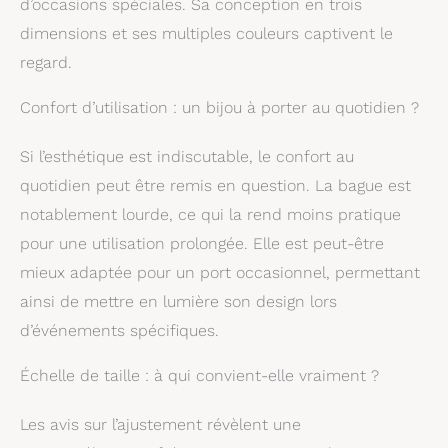
d’occasions spéciales. Sa conception en trois
Swarovski et des
métaux durables.
dimensions et ses multiples couleurs captivent le
Evitez tout contact
regard.
avec l'eau, les lotions
ou le parfum Un style
Confort d’utilisation : un bijou à porter au quotidien ?
époustouflant : ce
somptueux pendentif
Si l’esthétique est indiscutable, le confort au
à la forme audacieuse
égaiera vos tenues de
quotidien peut être remis en question. La bague est
soirées Articles livrés :
notablement lourde, ce qui la rend moins pratique
1 x Pendentif
Swarovski collection
pour une utilisation prolongée. Elle est peut-être
Curiosa, 80 cm, taille
mieux adaptée pour un port occasionnel, permettant
géométrique, cristaux
ainsi de mettre en lumière son design lors
roses, placage de ton
or rosé, livré dans une
d’événements spécifiques.
boîte à bijoux
Swarovski
Échelle de taille : à qui convient-elle vraiment ?
Les avis sur l’ajustement révèlent une