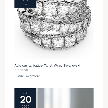
époustouflant : ce
2025
somptueux
pendentif à la forme
audacieuse égaiera
vos tenues de
soirées Articles
livrés : 1 x Pendentif
Swarovski collection
Curiosa, 80 cm,
taille géométrique,
cristaux roses,
placage de ton or
rosé, livré dans une
Avis sur la bague Twist Wrap Swarovski
boîte à bijoux
blanche
Swarovski
Bijoux Swarovski
Jan
20
2025