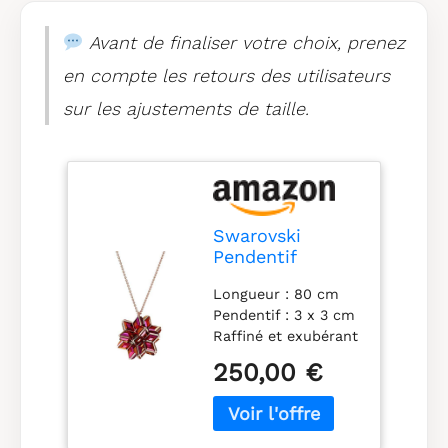
placage de ton or
rosé, livré dans une
Avant de finaliser votre choix, prenez
boîte à bijoux
en compte les retours des utilisateurs
Swarovski
sur les ajustements de taille.
Swarovski
Pendentif
Curiosa, taille
Longueur : 80 cm
géométrique,
Pendentif : 3 x 3 cm
cristaux, placage
Raffiné et exubérant
de ton or rosé,
: la forme unique de
rose
250,00 €
ce pendentif
sublimera votre look
d'une touche de
magie et de