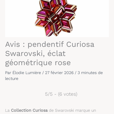
Avis : pendentif Curiosa
Swarovski, éclat
géométrique rose
Par
Élodie Lumière
/
27 février 2026
/
3 minutes de
lecture
5/5 - (6 votes)
La
Collection Curiosa
de Swarovski marque un