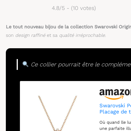
4.8/5 - (10 votes)
Le tout nouveau bijou de la collection Swarovski Origin
son
design raffiné
et sa
qualité irréprochable
.
Ce collier pourrait être le compléme
Swarovski Pe
Placage de t
Où quand lle lu
une parfaite il