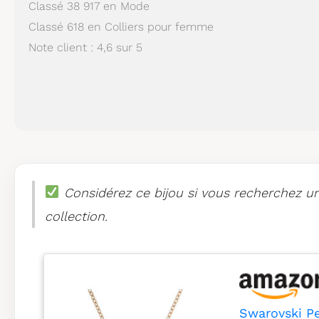
Classé 38 917 en Mode
Classé 618 en Colliers pour femme
Note client : 4,6 sur 5
Considérez ce bijou si vous recherchez une
collection.
Swarovski Pen