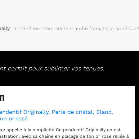
ally
, lancé récemment sur le marché français, a su séduir
nt parfait pour sublimer vos tenues.
ndentif Originally, Perle de cristal, Blanc,
on or rosé
xe appelle à la simplicité Ce pendentif Originally en est
lustration, avec sa chaîne en placage de ton or rose reliée à