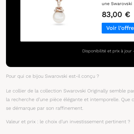
une Swarovski 
scintillant de
83,00 €
Une pièce uniq
Disponibilité et prix à jou
Pour qui ce bijou Swarovski est-il conçu ?
Le collier de la collection Swarovski Originally semble
la recherche d’une pièce élégante et intemporelle. Que ce
se démarque par son raffinement.
Valeur et prix : le choix d’un investissement pertinent ?