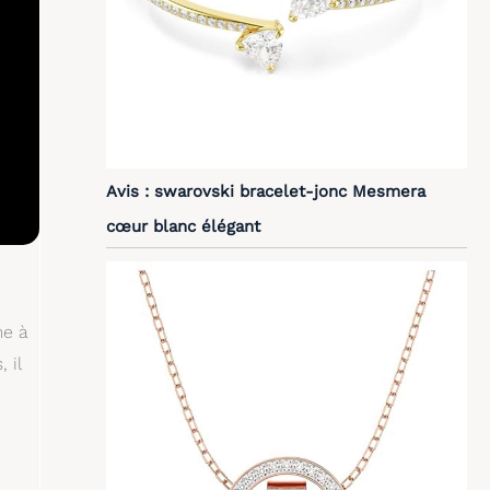
Avis : swarovski bracelet-jonc Mesmera
cœur blanc élégant
me à
 il