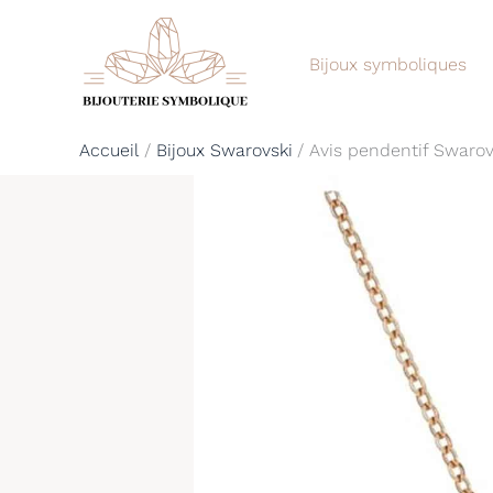
Aller
au
Bijoux symboliques
contenu
Accueil
Bijoux Swarovski
Avis pendentif Swarovs