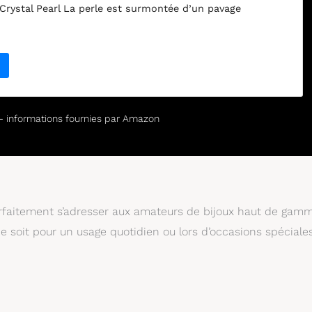
Crystal Pearl La perle est surmontée d’un pavage
 Swarovski Zirconia pour une touche d’éclat supplémentaire
ue pour illuminer de mille feux toutes vos tenues
r – informations fournies par Amazon
 parfaitement s’adresser aux amateurs de bijoux haut de gam
 soit pour un usage quotidien ou lors d’occasions spéciales,