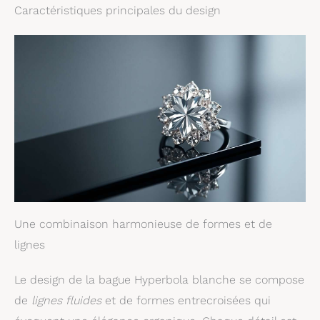
Caractéristiques principales du design
Une combinaison harmonieuse de formes et de
lignes
Le design de la bague Hyperbola blanche se compose
de
lignes fluides
et de formes entrecroisées qui