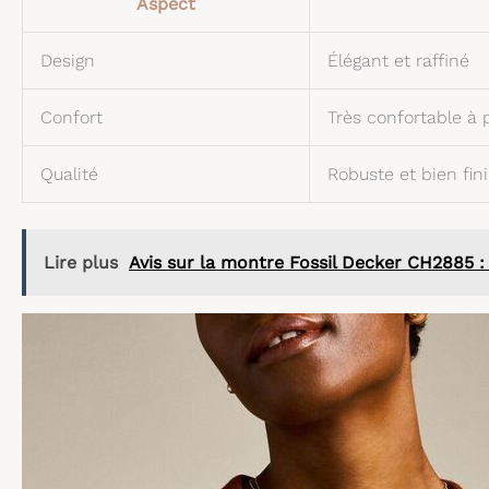
Aspect
Design
Élégant et raffiné
Confort
Très confortable à 
Qualité
Robuste et bien fini
Lire plus
Avis sur la montre Fossil Decker CH2885 :