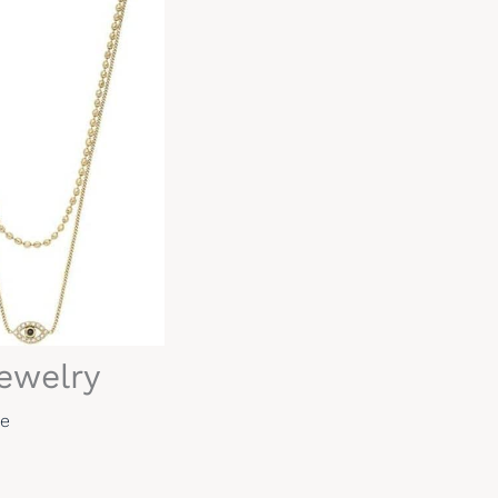
Jewelry
re