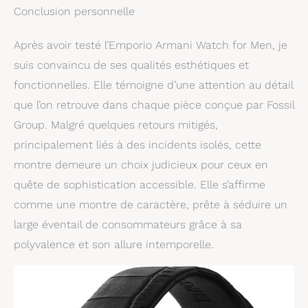
Conclusion personnelle
Après avoir testé l’Emporio Armani Watch for Men, je
suis convaincu de ses qualités esthétiques et
fonctionnelles. Elle témoigne d’une attention au détail
que l’on retrouve dans chaque pièce conçue par Fossil
Group. Malgré quelques retours mitigés,
principalement liés à des incidents isolés, cette
montre demeure un choix judicieux pour ceux en
quête de sophistication accessible. Elle s’affirme
comme une montre de caractère, prête à séduire un
large éventail de consommateurs grâce à sa
polyvalence et son allure intemporelle.