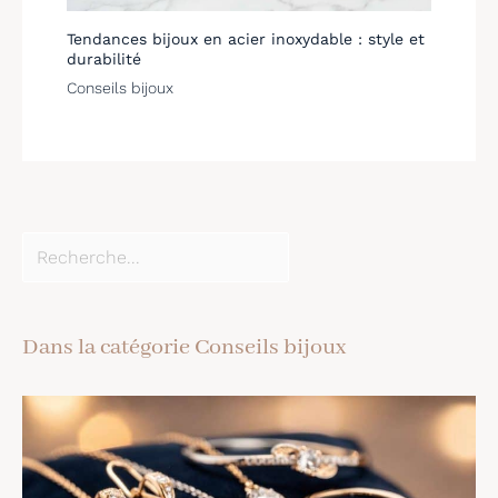
mail et nous vous
fournirons une solution
Tendances bijoux en acier inoxydable : style et
satisfaisante dans les 24
durabilité
heures.
Conseils bijoux
Dans la catégorie Conseils bijoux