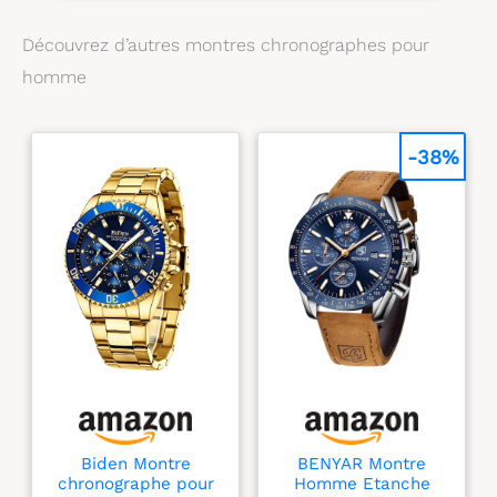
inoxydable, cadran noir
Bracelet en cuir noir
Découvrez d’autres montres chronographes pour
Étanchéité jusqu’à 50 m
: adaptée à la nage en
homme
eaux peu profondes
-38%
Biden Montre
BENYAR Montre
chronographe pour
Homme Etanche