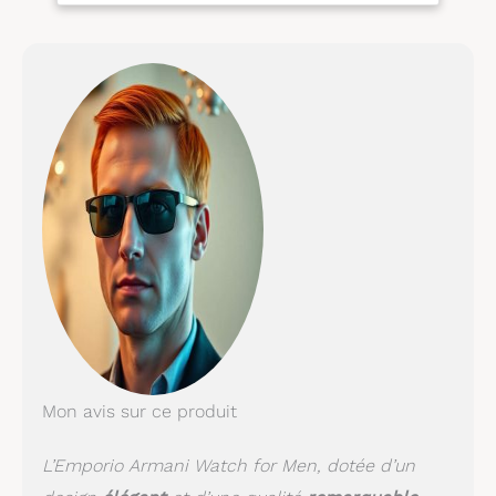
inoxydable, cadran noir
Bracelet en cuir noir
Étanchéité jusqu’à 50 m
: adaptée à la nage en
eaux peu profondes
Mon avis sur ce produit
L’Emporio Armani Watch for Men, dotée d’un