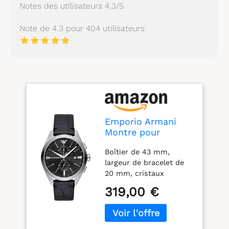
Notes des utilisateurs 4.3/5
Note de 4.3 pour 404 utilisateurs
Emporio Armani
Montre pour
Homme
Boîtier de 43 mm,
Mouvement
largeur de bracelet de
Quartz/Chrono
20 mm, cristaux
boîtier 43mm avec
minéraux, mouvement à
Bracelet en Cuir
319,00 €
quartz avec affichage
AR11542
analogique du
chronographe, importé
Boîtier rond en acier