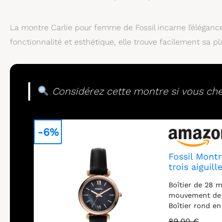
La montre Carlie pour femme de Fossil incarne l’élégance 
fonctionnalité et esthétique, elle trouve facilement sa
Considérez cette montre si vous cher
-6%
Fossil Mont
trois aiguill
Boîtier de 28 m
mouvement de q
Boîtier rond en
Résistant à l'e
89,00 €