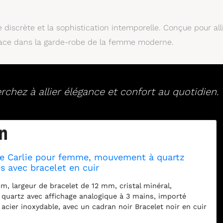
discrète et la sophistication intemporelle. Conçue pour all
 place dans la garde-robe de la femme moderne.
chez à allier élégance et confort au quotidien.
re Carlie pour femme, mouvement à quartz
es avec bracelet en cuir
m, largeur de bracelet de 12 mm, cristal minéral,
uartz avec affichage analogique à 3 mains, importé
 acier inoxydable, avec un cadran noir Bracelet noir en cuir
au jusqu'à 30 m: résistera aux éclaboussures dans l'eau