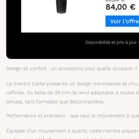
84,00 €
Disponibilité et prix à jou
Design et confort : un accessoire pour quelle occasion ?
La montre Carlie présente un design minimaliste et chic
raffinée. Sa taille de 28 mm la rend adaptable à toutes 
tenues, tant formelles que décontractées.
Performance et précision : que vaut le mouvement à quar
Équipée d’un mouvement à quartz, cette montre assure u