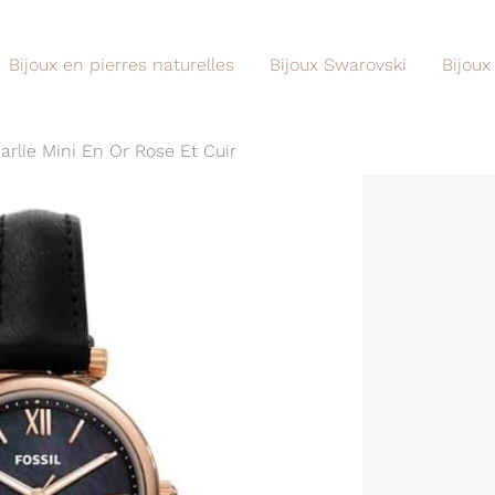
Bijoux en pierres naturelles
Bijoux Swarovski
Bijoux
arlie Mini En Or Rose Et Cuir