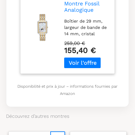
Montre Fossil
Analogique
Quartz pour
Boîtier de 29 mm,
Raquel
largeur de bande de
14 mm, cristal
minéral, mouvement
259,00 €
à quartz avec
155,40 €
affichage analogique
multifonctions,
importé Boîtier
rectangulaire en
acier inoxydable,
avec cadran en
Disponibilité et prix à jour – informations fournies par
nacre blanche Deux
Amazon
tons, bracelet en
acier inoxydable
Résistant à l'eau
Découvrez d’autres montres
jusqu'à 50 m : À
porter pour nager en
eau peu profonde