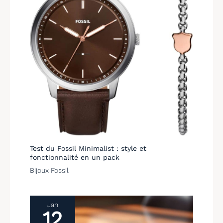
solutions satisfaisantes
dans les 24 heures. LIGE
croit fermement que la
satisfaction du client est
notre objectif permanent,
ce qui se reflète dans la
qualité du produit et du
service.
Test du Fossil Minimalist : style et
fonctionnalité en un pack
Bijoux Fossil
Jan
12