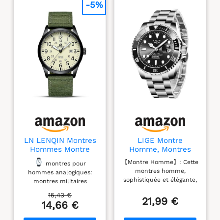
Type de
-5%
garantie:Fabricant ;
2 ans de garantie
LN LENQIN Montres
LIGE Montre
Hommes Montre
Homme, Montres
Militaires
Bracelet Quartz
【Montre Homme】: Cette
montres pour
analogiques à
Analogique, Acier
montres homme,
hommes analogiques:
Quartz pour Homme
Inoxydable, étanche
sophistiquée et élégante,
montres militaires
3 ATM （30M）,
est dotée d'un cadran
masculines faites avec un
Aiguilles
15,43 €
magnifiquement ouvragé
21,99 €
boîtier en acier
Lumineuses,
14,66 €
avec affichage de la
inoxydable résistant aux
Affichage de la
fonction calendrier. La
chocs et une fenêtre
Date, Classique,