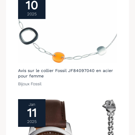
10
analogique en quartz
peu éclairés. 【Cadeau
importé au Japon et
Exquis】: Cette montre
2025
batterie, fonctionnement
etanche homme
à long terme. Garantie
luxueuse et élégante,
pendant 1 ans, garantie
emballée dans une boîte
de remboursement de 90
cadeau exquise, est un
jours. Toutes les
cadeau idéal pour les
questions sont libres de
amis, les camarades de
classe, les pères, les
amoureux, et est sûr de
gagner le cœur des amis
et de la famille.Les
montres pour homme
Avis sur le collier Fossil JF84097040 en acier
LIGE sont engagées dans
pour femme
la poursuite de la qualité
Bijoux Fossil
et de la mode, résistent à
l'épreuve du temps, et
vous accompagnent
mieux tout au long de
Jan
votre vie. 【Service Après-
11
vente de Qualité】: Si
vous avez des questions
2025
sur les produits, n'hésitez
pas à nous les poser,
nous vous fournirons des