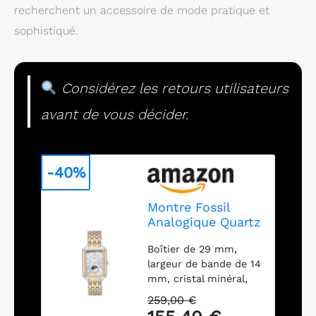
recherchent un accessoire de mode pratique et
sophistiqué.
Considérez les retours utilisateurs
avant de vous décider.
-40%
Montre Fossil
Analogique Quartz
pour Raquel
Boîtier de 29 mm,
largeur de bande de 14
mm, cristal minéral,
mouvement à quartz
259,00 €
avec affichage