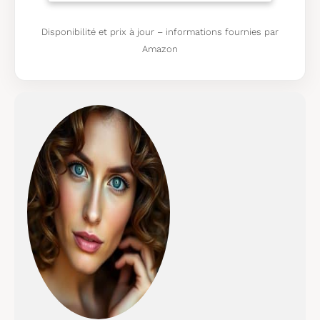
acier inoxydable,
avec cadran en
Disponibilité et prix à jour – informations fournies par
nacre blanche Deux
Amazon
tons, bracelet en
acier inoxydable
Résistant à l'eau
jusqu'à 50 m : À
porter pour nager en
eau peu profonde
Type de
garantie:Fabricant ;
2 ans de garantie