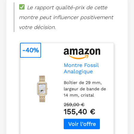
Le rapport qualité-prix de cette
montre peut influencer positivement
votre décision.
-40%
Montre Fossil
Analogique
Quartz pour
Boîtier de 29 mm,
Raquel
largeur de bande de
14 mm, cristal
minéral, mouvement
259,00 €
à quartz avec
155,40 €
affichage analogique
multifonctions,
importé Boîtier
rectangulaire en