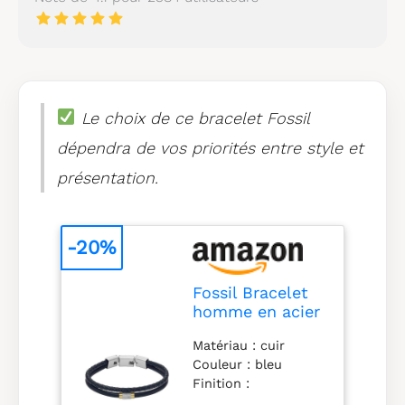
Le choix de ce bracelet Fossil
dépendra de vos priorités entre style et
présentation.
-20%
Fossil Bracelet
homme en acier
inoxydable ou
Matériau : cuir
en cuir avec
Couleur : bleu
fermoir
Finition :
rabattable
combinaison Type