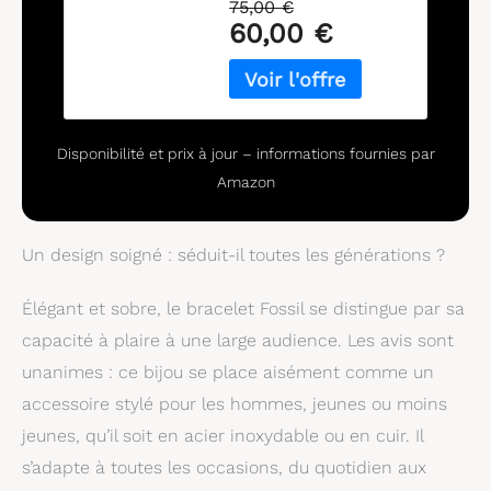
75,00 €
60,00 €
Disponibilité et prix à jour – informations fournies par
Amazon
Un design soigné : séduit-il toutes les générations ?
Élégant et sobre, le bracelet Fossil se distingue par sa
capacité à plaire à une large audience. Les avis sont
unanimes : ce bijou se place aisément comme un
accessoire stylé pour les hommes, jeunes ou moins
jeunes, qu’il soit en acier inoxydable ou en cuir. Il
s’adapte à toutes les occasions, du quotidien aux