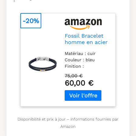
-20%
Fossil Bracelet
homme en acier
inoxydable ou
Matériau : cuir
en cuir avec
Couleur : bleu
fermoir
Finition :
rabattable
combinaison Type
75,00 €
de fermoir : boucle
60,00 €
Disponibilité et prix à jour – informations fournies par
Amazon