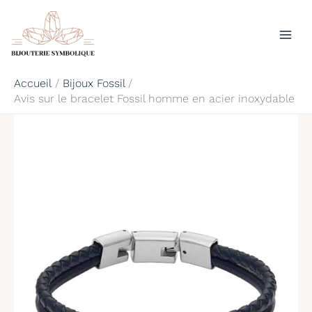
Aller
Rechercher
au
contenu
Accueil
Bijoux Fossil
Avis sur le bracelet Fossil homme en acier inoxydable