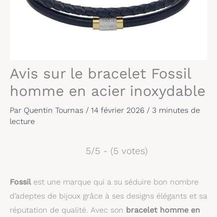
Avis sur le bracelet Fossil
homme en acier inoxydable
Par
Quentin Tournas
/
14 février 2026
/
3 minutes de
lecture
5/5 - (5 votes)
Fossil
est une marque qui a su séduire bon nombre
d’adeptes de bijoux grâce à ses designs élégants et sa
réputation de qualité. Avec son
bracelet homme en