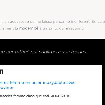
l, un accessoire qui ne laisse personne indifférent. En acie
tilement la
modernité
à un
savoir-faire
reconnu.
lément raffiné qui sublimera vos tenues.
elet femme en acier inoxydable avec
uverte
 Bracelet femme classique cod. JF04169710