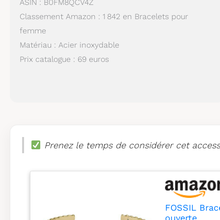
ASIN : B0FM8QCV4Z
Classement Amazon : 1 842 en Bracelets pour
femme
Matériau : Acier inoxydable
Prix catalogue : 69 euros
Prenez le temps de considérer cet accesso
FOSSIL Brac
ouverte