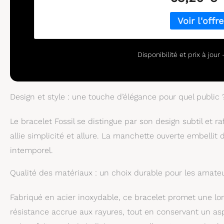
Disponibilité et prix à jou
Design et style : une touche d’élégance pour quel public 
Le bracelet Fossil se distingue par son design subtil et r
allie simplicité et allure. La manchette ouverte embelli
intemporel.
Qualité des matériaux : un choix durable pour les amateu
Fabriqué en acier inoxydable, ce bracelet promet une longé
résistance accrue aux rayures, tout en conservant un asp