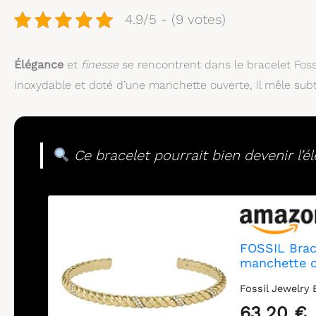
4.9/5 - (9 votes)
Élégance
et
finesse
se rencontrent dans le bracelet Fossi
inoxydable et doté d’une manchette ouverte, il mêle sub
Ce bracelet pourrait bien devenir l’é
FOSSIL Brac
manchette o
Fossil Jewelry
63,20 €