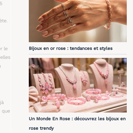
25
ète.
Bijoux en or rose : tendances et styles
r le
elles
à
jà
é que
Un Monde En Rose : découvrez les bijoux en
rose trendy