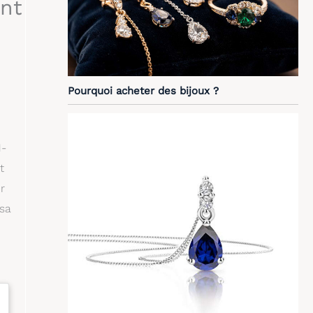
ent
Pourquoi acheter des bijoux ?
1-
t
r
 sa