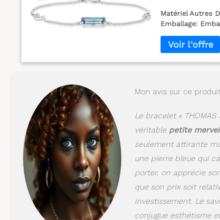
Matériel Autres D
Emballage: Emba
Mon avis sur ce produi
Le bracelet « THOMAS S
véritable
petite mervei
seulement attirante m
une pierre bleue qui ca
porter, on apprécie son
que son prix soit relati
investissement. Le savo
conjugue esthétisme et 