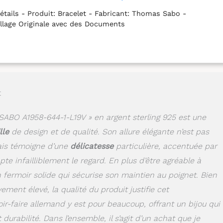
étails - Produit: Bracelet - Fabricant: Thomas Sabo -
llage Originale avec des Documents
t
ABO A1958-644-1-L19V » en argent sterling 925 est une
lle
de design et de qualité. Son allure élégante n’est pas
ais témoigne d’une
délicatesse
particulière, accentuée par
pte infailliblement le regard. En plus d’être agréable à
 fermoir solide qui sécurise son maintien au poignet. Bien
vement élevé, la qualité du produit justifie cet
ir-faire allemand y est pour beaucoup, offrant un bijou qui
durabilité. Dans l’ensemble, il s’agit d’un achat que je