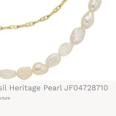
ssil Heritage Pearl JF04728710
cture