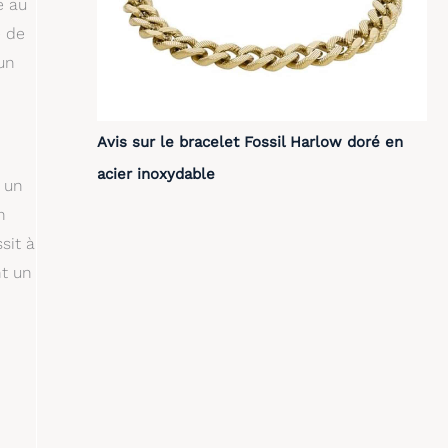
e au
e de
 un
Avis sur le bracelet Fossil Harlow doré en
acier inoxydable
t un
n
sit à
nt un