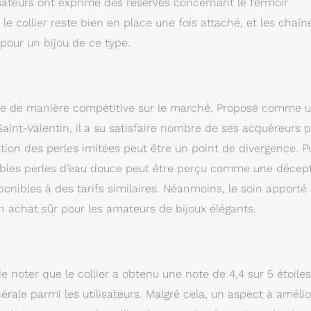
isateurs ont exprimé des réserves concernant le fermoir
le collier reste bien en place une fois attaché, et les chaîn
pour un bijou de ce type.
onne de manière compétitive sur le marché. Proposé comme 
aint-Valentin, il a su satisfaire nombre de ses acquéreurs 
stion des perles imitées peut être un point de divergence. P
itables perles d’eau douce peut être perçu comme une décept
onibles à des tarifs similaires. Néanmoins, le soin apporté
un achat sûr pour les amateurs de bijoux élégants.
 noter que le collier a obtenu une note de 4,4 sur 5 étoiles
érale parmi les utilisateurs. Malgré cela, un aspect à amélio