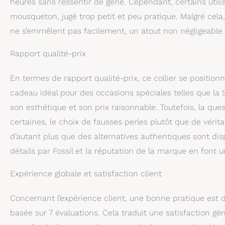
heures sans ressentir de gêne. Cependant, certains util
mousqueton, jugé trop petit et peu pratique. Malgré cela, 
ne s’emmêlent pas facilement, un atout non négligeable 
Rapport qualité-prix
En termes de rapport qualité-prix, ce collier se positi
cadeau idéal pour des occasions spéciales telles que la S
son esthétique et son prix raisonnable. Toutefois, la que
certaines, le choix de fausses perles plutôt que de vér
d’autant plus que des alternatives authentiques sont disp
détails par Fossil et la réputation de la marque en font 
Expérience globale et satisfaction client
Concernant l’expérience client, une bonne pratique est de
basée sur 7 évaluations. Cela traduit une satisfaction gén