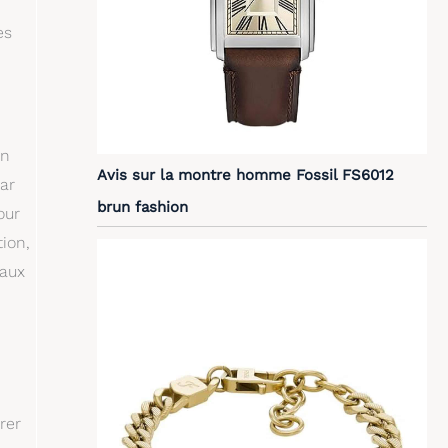
es
un
Avis sur la montre homme Fossil FS6012
par
brun fashion
our
ion,
 aux
rer