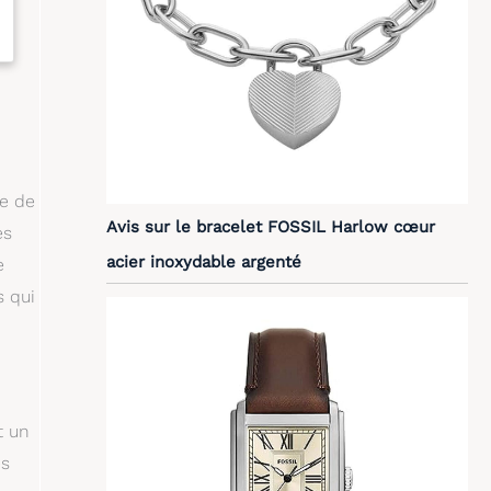
se de
Avis sur le bracelet FOSSIL Harlow cœur
es
acier inoxydable argenté
e
s qui
t un
es