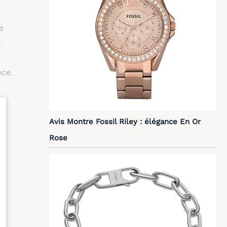
e
n
nce.
Avis Montre Fossil Riley : élégance En Or
Rose