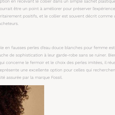
eption en recevant le collier dans un simple sachet plastiqu
 pourrait être un point à améliorer pour préserver l’expérienc
ritairement positifs, et le collier est souvent décrit comme
acheteurs.
ouble en fausses perles d’eau douce blanches pour femme es
uche de sophistication à leur garde-robe sans se ruiner. Bie
i concerne le fermoir et le choix des perles imitées, il réus
 représente une excellente option pour celles qui recherche
lité assurée par la marque Fossil.