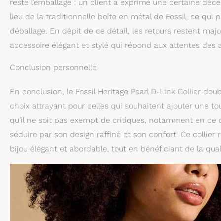
reste l’emballage : un client a exprimé une certaine déc
lieu de la traditionnelle boîte en métal de Fossil, ce qui
déballage. En dépit de ce détail, les retours restent majo
accessoire élégant et stylé qui répond aux attentes des 
Conclusion personnelle
En conclusion, le Fossil Heritage Pearl D-Link Collier d
choix attrayant pour celles qui souhaitent ajouter une to
qu’il ne soit pas exempt de critiques, notamment en ce qu
séduire par son design raffiné et son confort. Ce collier
bijou élégant et abordable, tout en bénéficiant de la qua