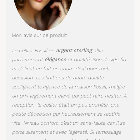
Mon avis sur ce produit
Le collier Fossil en
argent sterling
allie
parfaitement
élégance
et qualité. Son design fin
et délicat en fait un choix idéal pour toute
occasion. Les finitions de haute qualité
soulignent l’exigence de la maison Fossil, malgré
un prix légèrement élevé qui peut faire hésiter. À
réception, le collier était un peu emmêlé, une
petite déception qui heureusement se rectifie
vite. Niveau confort, c’est un sans-faute car il se
porte aisément et avec légèreté. Si l’emballage