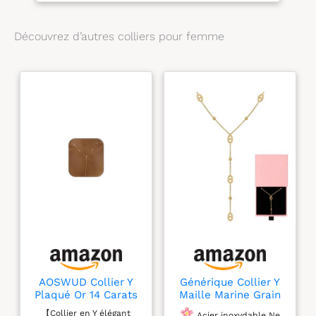
Découvrez d’autres colliers pour femme
AOSWUD Collier Y
Générique Collier Y
Plaqué Or 14 Carats
Maille Marine Grain
pour Femme,Chaîne
De Café Chaine
【Collier en Y élégant
Acier inoxydable Ne