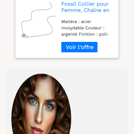
Fossil Collier pour
Femme, Chaîne en
Argent Sterling,
Matière : acier
Argenté
inoxydable Couleur :
argenté Finition : poli-
brillant Fermoir :
mousqueton