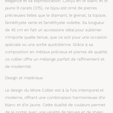
élégance et sa sophistication. Conçu en or blanc et or
inoubliables Ce bijou
comporte une pierre en
jaune 9 carats (375), ce bijou est orné de pierres
forme de poire et 2
précieuses telles que le diamant, le grenat, la topaze,
diamants naturels
l’améthyste verte et l’améthyste violette. Sa longueur
ronds brillants, d'origine
sans conflict. La
de 45 cm en fait un accessoire idéal pour sublimer
couleur est H-I, la clarté
n’importe quelle tenue, que ce soit pour une occasion
est I1 et le poids total
est de 0,01 carats. Les
spéciale ou une sortie quotidienne. Grâce à sa
diamants ajoutent la
composition en métaux précieux et pierres de qualité,
brillance finale à cette
ce collier offre un mélange parfait de raffinement et
pièce. Ce collier est
fabriqu en or 375 9
de modernité.
carats. Gravé dans l'or,
vous trouverez une
Design et matériaux
preuve de l'alliage d'or,
un tampon de 9 carats
Le design du Miore Collier est à la fois intemporel et
ou 375, en vous
rassurant qu'il est
moderne, offrant une combinaison harmonieuse d’or
vraiment fabriqué en or.
blanc et d’or jaune. Cette dualité de couleurs permet
Tous les matériaux sont
de le porter avec une variété de tenues et de styles.
de haute qualité, doux