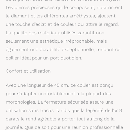
pour la peau et
Les pierres précieuses qui le composent, notamment
exactement comme
le diamant et les différentes améthystes, ajoutent
décrit. Les diamants et
une touche d’éclat et de couleur qui attire le regard.
pierres précieuses sont
authentiques comme
La qualité des matériaux utilisés garantit non
indiqué dans la
seulement une esthétique irréprochable, mais
description ci-dessous.
Veuillez noter que les
également une durabilité exceptionnelle, rendant ce
poids et les mesures
collier idéal pour un port quotidien.
peuvent varier
légèrement en raison de
Confort et utilisation
la production artisanale.
Dans votre commande,
Avec une longueur de 45 cm, ce collier est conçu
vous trouverez les
bijoux de votre choix
pour s’adapter confortablement à la plupart des
emballés dans une
morphologies. La fermeture sécurisée assure une
boîte à bijoux bleu clair,
accompagnés du
utilisation sans tracas, tandis que la légèreté de l’or 9
certificat d'authenticité
carats le rend agréable à porter tout au long de la
Miore. Ce bel emballage
journée. Que ce soit pour une réunion professionnelle
est parfaitement adapté