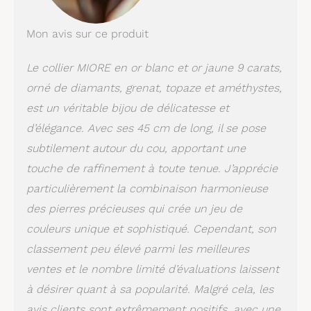
diamants ajoutent la
brillance finale à cette
pièce. Ce collier est
Mon avis sur ce produit
fabriqu en or 375 9
carats. Gravé dans l'or,
Le collier MIORE en or blanc et or jaune 9 carats,
vous trouverez une
orné de diamants, grenat, topaze et améthystes,
preuve de l'alliage d'or,
un tampon de 9 carats
est un véritable bijou de délicatesse et
ou 375, en vous
d’élégance. Avec ses 45 cm de long, il se pose
rassurant qu'il est
vraiment fabriqué en or.
subtilement autour du cou, apportant une
Tous les matériaux sont
touche de raffinement à toute tenue. J’apprécie
de haute qualité, doux
particulièrement la combinaison harmonieuse
pour la peau et
exactement comme
des pierres précieuses qui crée un jeu de
décrit. Les diamants et
couleurs unique et sophistiqué. Cependant, son
pierres précieuses sont
classement peu élevé parmi les meilleures
authentiques comme
indiqué dans la
ventes et le nombre limité d’évaluations laissent
description ci-dessous.
à désirer quant à sa popularité. Malgré cela, les
Veuillez noter que les
poids et les mesures
avis clients sont extrêmement positifs, avec une