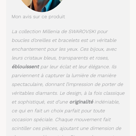
brillance lorsque des
pratiques d'entretien
Mon avis sur ce produit
simples sont observées;
retirez-les avant tout
contact avec de l'eau,
La collection Millenia de SWAROVSKI pour
des lotions ou des
boucles d’oreilles et bracelets est un véritable
parfums et polissez
enchantement pour les yeux. Ces bijoux, avec
avec un chiffon non
pelucheux Polyvalent et
leurs cristaux bleus, transparents et roses,
accrocheur : un accent
éblouissent
par leur éclat et leur élégance. Ils
quotidien ou un
accessoire unique, le
parviennent à capturer la lumière de manière
bracelet Millenia est une
spectaculaire, donnant l’impression de porter de
pièce innovante qui
véritables diamants. Le design, à la fois classique
peut être porté seul ou
associé au collier
et sophistiqué, est d’une
originalité
indéniable,
Millenia
ce qui en fait un choix parfait pour toute
occasion spéciale. Chaque mouvement fait
scintiller ces pièces, ajoutant une dimension de