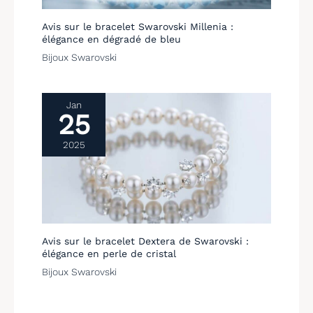
d'autres outils peuvent
vous aider à faire une
Avis sur le bracelet Swarovski Millenia :
variété de bijoux. Vous
élégance en dégradé de bleu
pouvez mélanger
Bijoux Swarovski
différentes couleurs
d'argile pour créer plus
de belles couleurs. Nous
avons des instructions
Jan
faciles à suivre, suivez
25
simplement les
instructions, vous
2025
réaliserez facilement vos
bijoux uniques Pâte à
cuire au four : notre
argile polymère est non
toxique et sûre, super
flexible et extensible.
Emballée dans un sac
individuel, facile à ranger.
Avis sur le bracelet Dextera de Swarovski :
Ce kit vous fournit 544g
élégance en perle de cristal
d'argile cuite au four de
Bijoux Swarovski
24 couleurs vives, ce qui
est suffisant pour faire
un certain nombre de