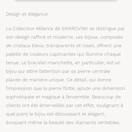
au centre, clouté de
cristaux blancs, sur une
Design et élégance
manchette finition
rhodium Art raffiné :
mystère et romance se
La Collection Millenia de SWAROVSKI se distingue par
réunissent pour faire de
son design raffiné et moderne. Les bijoux, composés
cet élégant bracelet
de cristaux bleus, transparents et roses, offrent une
Swarovski ; un ajout
intemporel à toute
palette de couleurs captivantes qui illumine chaque
collection ou un cadeau
tenue. Le bracelet-manchette, en particulier, est un
éblouissant pour un
bijou qui attire l’attention par sa pierre centrale
ami ou un être cher
Conçu pour durer : les
placée de manière unique. Ce détail, qui donne
bijoux Swarovski
l’impression que la pierre flotte, ajoute une dimension
conservent leur
brillance lorsque des
sophistiquée et magique à l’ensemble. Beaucoup de
pratiques d'entretien
clients ont été émerveillés par cet effet, soulignant à
simples sont observées;
quel point le bijou est éblouissant et élégant,
retirez-les avant tout
contact avec de l'eau,
évoquant même la beauté des diamants véritables.
des lotions ou des