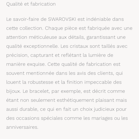
parfums et polissez
Qualité et fabrication
avec un chiffon non
pelucheux Polyvalent et
Le savoir-faire de SWAROVSKI est indéniable dans
accrocheur : un accent
quotidien ou un
cette collection. Chaque pièce est fabriquée avec une
accessoire unique, le
attention méticuleuse aux détails, garantissant une
bracelet Millenia est une
qualité exceptionnelle. Les cristaux sont taillés avec
pièce innovante qui
peut être porté seul ou
précision, capturant et reflétant la lumière de
associé au collier
manière exquise. Cette qualité de fabrication est
Millenia
souvent mentionnée dans les avis des clients, qui
louent la robustesse et la finition impeccable des
bijoux. Le bracelet, par exemple, est décrit comme
étant non seulement esthétiquement plaisant mais
aussi durable, ce qui en fait un choix judicieux pour
des occasions spéciales comme les mariages ou les
anniversaires.