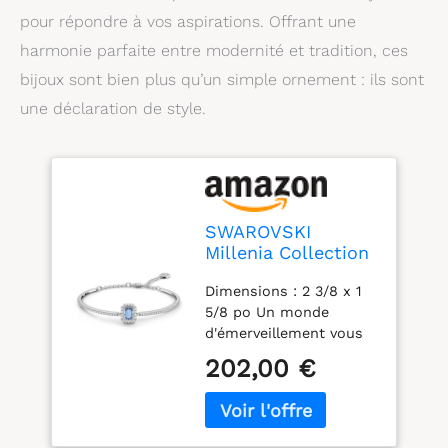
pour répondre à vos aspirations. Offrant une
harmonie parfaite entre modernité et tradition, ces
bijoux sont bien plus qu’un simple ornement : ils sont
une déclaration de style.
SWAROVSKI
Millenia Collection
de Bijoux pour
Dimensions : 2 3/8 x 1
Boucles d'Oreilles
5/8 po Un monde
et Bracelets avec
d'émerveillement vous
Cristaux Bleus,
attend : ce bracelet jonc
Transparents et
202,00 €
est une déclaration
Roses
accrocheuse ;
habilement conçu avec
un cristal bleu octogone