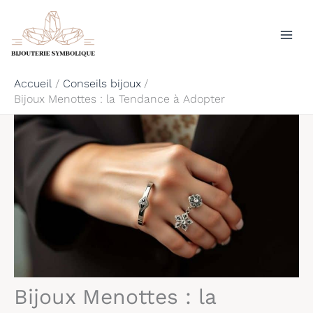
Aller
Rechercher
au
contenu
Accueil
Conseils bijoux
Bijoux Menottes : la Tendance à Adopter
Bijoux Menottes : la