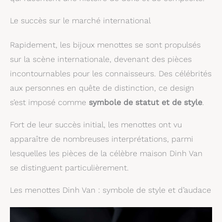
Le succès sur le marché international
Rapidement, les bijoux menottes se sont propulsés
sur la scène internationale, devenant des pièces
incontournables pour les connaisseurs. Des célébrités
aux personnes en quête de distinction, ce design
s’est imposé comme
symbole de statut et de style
.
Fort de leur succès initial, les menottes ont vu
apparaître de nombreuses interprétations, parmi
lesquelles les pièces de la célèbre maison Dinh Van
se distinguent particulièrement.
Les menottes Dinh Van : symbole de style et d’audace