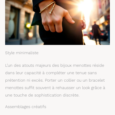
Style minimaliste
L’un des atouts majeurs des bijoux menottes réside
dans leur capacité à compléter une tenue sans
prétention ni excès. Porter un collier ou un bracelet
menottes suffit souvent à rehausser un look grâce à
une touche de sophistication discrète.
Assemblages créatifs