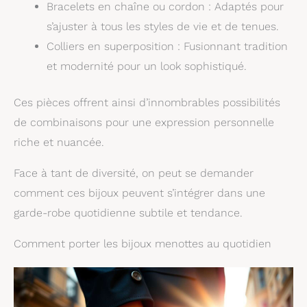
Bracelets en chaîne ou cordon : Adaptés pour
s’ajuster à tous les styles de vie et de tenues.
Colliers en superposition : Fusionnant tradition
et modernité pour un look sophistiqué.
Ces pièces offrent ainsi d’innombrables possibilités
de combinaisons pour une expression personnelle
riche et nuancée.
Face à tant de diversité, on peut se demander
comment ces bijoux peuvent s’intégrer dans une
garde-robe quotidienne subtile et tendance.
Comment porter les bijoux menottes au quotidien