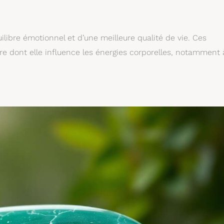
ilibre émotionnel et d’une meilleure qualité de vie. Ces
re dont elle influence les énergies corporelles, notamment 