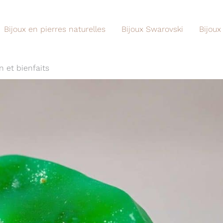
Bijoux en pierres naturelles
Bijoux Swarovski
Bijoux
n et bienfaits