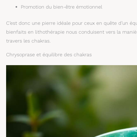
Promotion du bien-être émotionnel
C’est donc une pierre idéale pour ceux en quête d’un équ
bienfaits en lithothérapie nous conduisent vers la maniè
travers les chakras.
Chrysoprase et équilibre des chakras