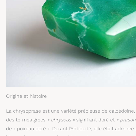
Origine et histoire
La chrysoprase est une variété précieuse de calcédoine,
des termes grecs
« chrysous »
signifiant doré et
« prason
de « poireau doré ». Durant l’Antiquité, elle était admiré