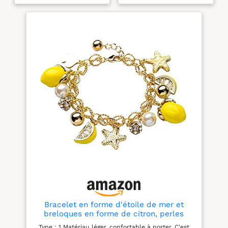
pour installer les
parfaitement toutes les
breloques dans le
morphologies sans risque
bracelet. 【Qualité
de se tromper de taille.
supérieure】Cet
DESIGN ÉLÉGANT &
accessoire de bracelet
SYMBOLIQUE: Laissez-
italien en acier
vous séduire par ce
inoxydable est durable,
magnifique bracelet jonc
robuste et peut être
doré orné de charms
porté pendant une
soigneusement assortis. Il
longue période sans
met en valeur une
décoloration. Ce bracelet
délicate breloque
de base élégant, moderne
éléphant (symbole de
et décontracté convient
chance et de sagesse), un
aux saisons printemps,
cœur gravé "Love" et des
été, automne et hiver.
perles blanches
【Facile à monter】
scintillantes pour une
Balayez vers la gauche à
touche d'éclat au
l'avant et ouvrez-le,
quotidien. COFFRET
Insérez le crochet d'un
CADEAU PRÊT À OFFRIR :
module dans la boucle
Chaque bracelet ATE est
de l'autre module. Vous
soigneusement emballé
devrez peut-être
et livré avec une jolie
légèrement tourner ou
boîte à bijoux et une
Bracelet en forme d'étoile de mer et
faire pivoter l'ornement
pochette en velours
breloques en forme de citron, perles
pour le fixer. Maintenez
élégante. C'est le cadeau
synthétiques, parfaites pour l'été, la
Type : 1 Matériau léger, confortable à porter. C'est