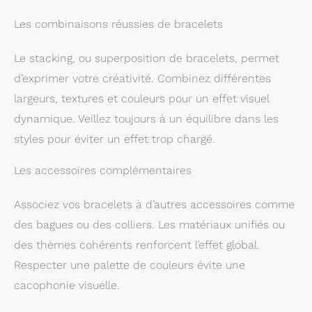
petite amie, etc., pour
une remise de diplôme,
Les combinaisons réussies de bracelets
la rentrée scolaire, un
anniversaire,
Thanksgiving, Noël ou la
Le stacking, ou superposition de bracelets, permet
Saint-Valentin.
d’exprimer votre créativité. Combinez différentes
largeurs, textures et couleurs pour un effet visuel
dynamique. Veillez toujours à un équilibre dans les
styles pour éviter un effet trop chargé.
Les accessoires complémentaires
Associez vos bracelets à d’autres accessoires comme
des bagues ou des colliers. Les matériaux unifiés ou
des thèmes cohérents renforcent l’effet global.
Respecter une palette de couleurs évite une
cacophonie visuelle.