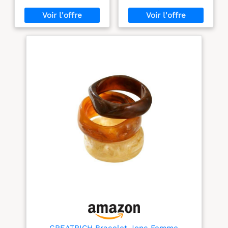
Colorés pour Les
indien et bohémien.
une écriture facile au
Soirées Festival de
Matériau : Les bracelets
marqueur pour une
Musique
sont fabriqués en alliage
personnalisation
Evénements Clubs
de qualité, ce qui garantit
instantanée. Taille
Concert
leur durabilité et leur
adaptée：Dimensions
utilisation à long terme.
optimales (25 x 1,9 cm)
L'attention portée aux
pour s’adapter à tous les
détails de la finition
poignets, avec un
texturée garantit un look
ajustement confortable
poli et raffiné qui vous
et sécurisé. Sûreté
fera sortir du lot. Taille :
garantie：Matériaux
Chaque bracelet est d'un
hypoallergéniques et sans
diamètre d'environ 6,7 cm
produits nocifs, conçus
et convient à la plupart
pour un contact cutané
des femmes et des
prolongé en toute
hommes. Ils sont légers
sécurité. Conception
et confortables à porter
innovante： 7 couleurs
tout au long de la
vives pour un codage
journée, ce qui en fait un
visuel intuitif Fermeture
choix idéal pour ceux qui
adhésive ultra-simple : il
apprécient à la fois le
suffit de décoller et
style et le confort.
coller !
Surface
Bracelets empilables :
personnalisable
Ces bracelets offrent des
(marqueurs, tampons...)
possibilités infinies de
Utilisation en 3 secondes
GREATRICH Bracelet Jonc Femme