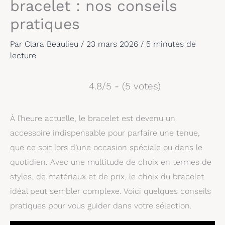
bracelet : nos conseils
pratiques
Par
Clara Beaulieu
/
23 mars 2026
/
5 minutes de
lecture
4.8/5 - (5 votes)
À l’heure actuelle, le bracelet est devenu un
accessoire indispensable pour parfaire une tenue,
que ce soit lors d’une occasion spéciale ou dans le
quotidien. Avec une multitude de choix en termes de
styles, de matériaux et de prix, le choix du bracelet
idéal peut sembler complexe. Voici quelques conseils
pratiques pour vous guider dans votre sélection.