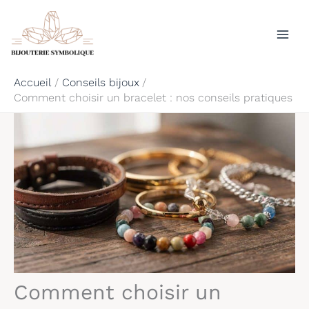
Aller
Rechercher
au
contenu
Accueil
Conseils bijoux
Comment choisir un bracelet : nos conseils pratiques
Comment choisir un