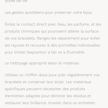
durée de vie
un style véritablement personnel. Leur design
pour les femmes à la
intentionnellement épais les rend parfaits pour être
mode de votre entourage
portés seuls comme une pièce maîtresse ou
Les gestes quotidiens pour préserver votre bijou
intégrés à une collection plus large Cadeau Parfait
pour Elle : À la recherche d'une idée cadeau
Évitez le contact direct avec l’eau, les parfums, et les
femme raffinée et pratique ? Ce set de bracelets
rigides femme est présenté comme une option de
produits chimiques qui pourraient altérer la surface
cadeau anniversaire femme thoughtful et
appréciée. Son emballage potentiel en fait un
de vos bracelets. Rangez-les séparément pour éviter
cadeau anniversaire femme tout trouvé pour une
les rayures et recourez à des pochettes individuelles
amie, une sœur, une épouse ou une collègue. Offrez
un accessoire qui témoigne d'une attention
pour limiter l’exposition à l’air et à l’humidité.
particulière et qui s'accorde avec une multitude de
styles Polyvalence et Style Vintage : Avec leurs
Le nettoyage approprié selon le matériau
nuances chaleureuses d'ambre, de brun chocolat
et de crème, ces bracelets s'harmonisent
parfaitement avec une grande variété de styles
Utilisez un chiffon doux pour polir régulièrement vos
vestimentaires. Ils complètent aussi bien un jean et
un t-shirt casual qu'une robe élégante pour une
bracelets et conserver leur éclat. Les matériaux
soirée, apportant une touche de modernité à une
spécifiques peuvent nécessiter des produits
esthétique vintage. Ces bijoux femme sont vos alliés
pour une expression stylistique unique et facile
d’entretien adaptés pour éliminer les résidus et
restaurer leur brillance. Investir dans un entretien