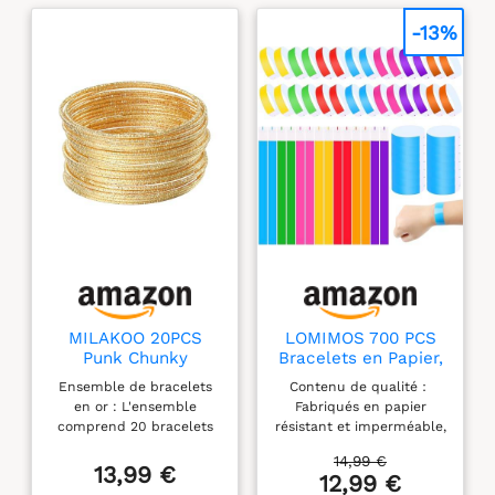
-13%
MILAKOO 20PCS
LOMIMOS 700 PCS
Punk Chunky
Bracelets en Papier,
Stackable Layered
Imperméables
Ensemble de bracelets
Contenu de qualité：
Cable Bracelets
Bracelets
en or : L'ensemble
Fabriqués en papier
Gold Textured Boho
d'Identification,
comprend 20 bracelets
résistant et imperméable,
Bangle for Women
Bracelet Entrée,
texturés magnifiques,
ces bracelets en papier
Men
Bracelets
14,99 €
parfaits pour les femmes
allient solidité et légèreté.
13,99 €
Événementiels
12,99 €
qui aiment les styles
Leur surface lisse permet