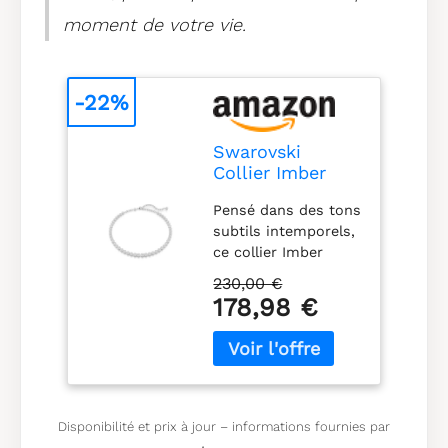
moment de votre vie.
-22%
Swarovski
Collier Imber
Tennis, Taille
Pensé dans des tons
ronde, Blanc,
subtils intemporels,
Métal rhodié
ce collier Imber
Tennis habillera tous
230,00 €
vos looks au
178,98 €
quotidien Son
design en métal
rhodié comprend
une rangée intégrale
de cristaux taille
ronde dans un
Disponibilité et prix à jour – informations fournies par
sertissage chaton