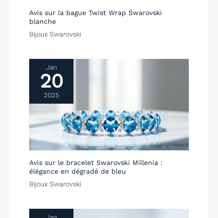
priorité ; si vous avez des
Avis sur la bague Twist Wrap Swarovski
questions, n'hésitez pas à
blanche
nous contacter. Nous
vous répondrons dans les
Bijoux Swarovski
24 heures.
Jan
20
2025
Avis sur le bracelet Swarovski Millenia :
élégance en dégradé de bleu
Bijoux Swarovski
Jan