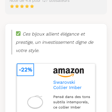
Note de 4.8 pour 127 utilisateurs
Ces bijoux allient élégance et
prestige, un investissement digne de
votre style.
-22%
Swarovski
Collier Imber
Tennis, Taille
Pensé dans des tons
ronde, Blanc,
subtils intemporels,
Métal rhodié
ce collier Imber