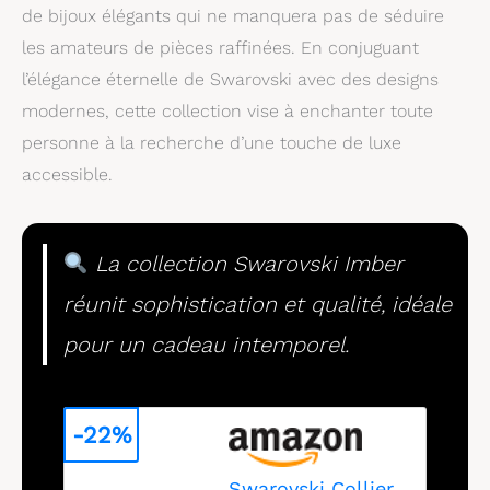
de bijoux élégants qui ne manquera pas de séduire
les amateurs de pièces raffinées. En conjuguant
l’élégance éternelle de Swarovski avec des designs
modernes, cette collection vise à enchanter toute
personne à la recherche d’une touche de luxe
accessible.
La collection Swarovski Imber
réunit sophistication et qualité, idéale
pour un cadeau intemporel.
-22%
Swarovski Collier