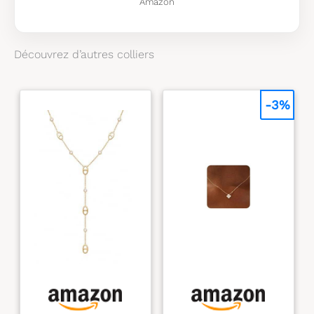
Amazon
bombé La pièce
idéale pour ajouter
une touche de
Découvrez d’autres colliers
magie et d’éclat à
votre style
-3%