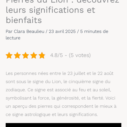
leurs significations et
bienfaits
Par
Clara Beaulieu
/
23 avril 2025
/
5 minutes de
lecture
4.8/5 - (5 votes)
Les personnes nées entre le 23 juillet et le 22 août
sont sous le signe du Lion, le cinquième signe du
zodiaque. Ce signe est associé au feu et au soleil,
symbolisant la force, la générosité, et la fierté. Voici
un aperçu des pierres qui correspondent le mieux à
ce signe astrologique et leurs significations.