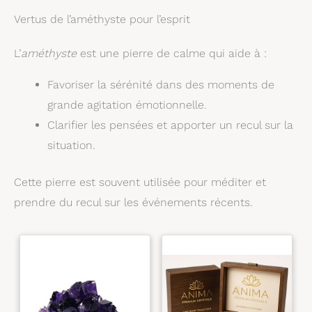
unique. Votre satisfaction est notre priorité,
n’hésitez pas à nous contacter pour tout
Vertus de l’améthyste pour l’esprit
renseignement ou conseil.
L’
améthyste
est une pierre de calme qui aide à :
Favoriser la sérénité dans des moments de
grande agitation émotionnelle.
Clarifier les pensées et apporter un recul sur la
situation.
Cette pierre est souvent utilisée pour méditer et
prendre du recul sur les événements récents.