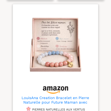
tous les poignets IDÉE
vous est livré prêt à offrir:
CADEAU - Un bijou
protégé dans du papier
naturel parfait pour offrir
de soie et emballé dans
à toute occasion QUALITÉ
un pochette en organza +
PREMIUM - Pierres
une fascicule sur les
sélectionnées avec soin
vertus des pierres
Les
par Lebensquelle Plus
bracelets de la marque
CARTE DE PIERRE EN
Miracles Minéraux sont
ANGLAIS - Chaque
composés de pierres de
bracelet est livré avec
qualité, sélectionnée avec
une carte d'information
soins par notre équipe
sur la pierre en anglais
auprès des artisans du
monde entier, dans le
soucis du respect de
l'environnement et de
commerce équitable.
Les bracelets ont un tour
du poignet de 17-18 cm
extensible et très
résistant grâce à
l'élastique en latex
LouisAna Creation Bracelet en Pierre
"cristal" qui ne s'effiloche
Naturelle pour Future Maman avec
pas avec le temps.
Breloque Pied de Bébé Dorée, Rhodonite
Chaque pierre est unique,
PIERRES NATURELLES AUX VERTUS