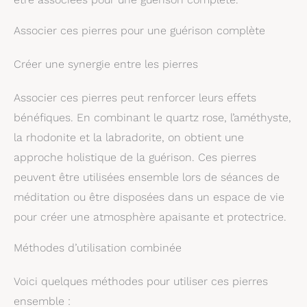
set. Il confère une note élégante à toutes les
Mères ou à devenir le
tenues. L'aspect discret du ruban combiné à la
joyau central d'une
Associer ces pierres pour une guérison complète
pierre précieuse en font un bijou intemporel qui
collection de bijoux
peut être porté au quotidien ou lors d'occasions
raffinés
particulières. Grâce à sa finition de haute qualité, le
Créer une synergie entre les pierres
bracelet garantit aussi bien un grand confort de
port qu'une robustesse et une longue durée de vie.
Associer ces pierres peut renforcer leurs effets
FERMETURE ROTATIVE EN ACIER INOXYDABLE : La
fermeture rotative confère au collier une finition
bénéfiques. En combinant le quartz rose, l’améthyste,
élégante. La surface brillante de l'acier inoxydable
donne un aspect noble et s'accorde avec les styles
la rhodonite et la labradorite, on obtient une
les plus divers. De plus, le fermoir rotatif est facile
approche holistique de la guérison. Ces pierres
à manipuler et garantit que les bijoux restent bien
en place. Grâce aux propriétés d'alliage de l'acier
peuvent être utilisées ensemble lors de séances de
inoxydable, le fermoir est en outre résistant à la
corrosion et ne rouille donc pas.
méditation ou être disposées dans un espace de vie
pour créer une atmosphère apaisante et protectrice.
Méthodes d’utilisation combinée
Voici quelques méthodes pour utiliser ces pierres
ensemble :