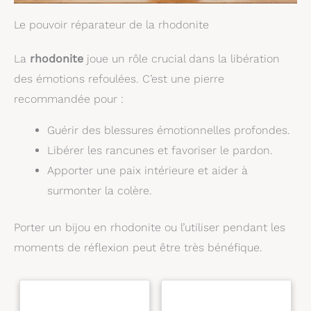
Rapide : Chaque pierre améthyste naturelle est
Le pouvoir réparateur de la rhodonite
soigneusement sélectionnée pour sa qualité. Nous
vous offrons une garantie de remboursement de 90
jours si vous n'êtes pas satisfait de votre achat.
La
rhodonite
joue un rôle crucial dans la libération
Profitez de notre garantie à vie du fabricant, vous
assurant une tranquillité d'esprit lors de votre
des émotions refoulées. C’est une pierre
achat.
recommandée pour :
Guérir des blessures émotionnelles profondes.
Libérer les rancunes et favoriser le pardon.
Apporter une paix intérieure et aider à
surmonter la colère.
Porter un bijou en rhodonite ou l’utiliser pendant les
moments de réflexion peut être très bénéfique.