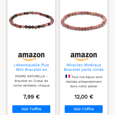
Lebensquelle Plus
Miracles Minéraux
Mini Bracelet en
Bracelet perle ronde
Perles 4-5 mm
4 mm fin et discret,
PIERRE NATURELLE -
Tous nos bijoux sont
(Rhodonite) 19 cm
pierre naturelle,
Bracelet en Cristal de
réalisés artisanalement
création artisanale
roche véritable, chaque
dans notre atelier
française, plus de
pièce est unique par sa
boutique situé dans la
60 choix (Rhodonite
couleur et sa forme
7,99 €
12,00 €
région Parisienne. Ainsi
4 mm)
ÉLASTIQUE ET
nous contrôlons au plus
CONFORTABLE - Le
près la qualité de chaque
bracelet extensible
pièce au sortie de notre
s'adapte facilement à
atelier.
Chaque bijou