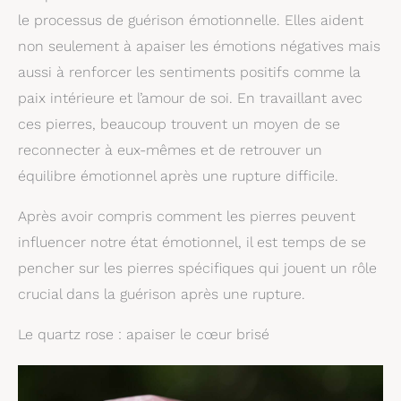
le processus de guérison émotionnelle. Elles aident
non seulement à apaiser les émotions négatives mais
aussi à renforcer les sentiments positifs comme la
paix intérieure et l’amour de soi. En travaillant avec
ces pierres, beaucoup trouvent un moyen de se
reconnecter à eux-mêmes et de retrouver un
équilibre émotionnel après une rupture difficile.
Après avoir compris comment les pierres peuvent
influencer notre état émotionnel, il est temps de se
pencher sur les pierres spécifiques qui jouent un rôle
crucial dans la guérison après une rupture.
Le quartz rose : apaiser le cœur brisé