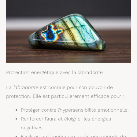
Protection énergétique avec la labradorite
La
labradorite
est connue pour son pouvoir de
protection. Elle est particulièrement efficace pour :
Protéger contre l’hypersensibilité émotionnelle.
Renforcer l’aura et éloigner les énergies
négatives.
Faciliter la récupération après une période de