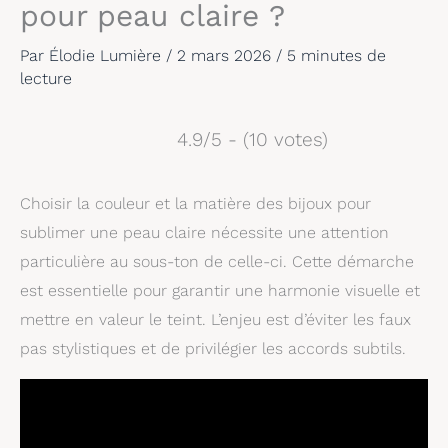
pour peau claire ?
Par
Élodie Lumière
/
2 mars 2026
/
5 minutes de
lecture
4.9/5 - (10 votes)
Choisir la couleur et la matière des bijoux pour
sublimer une peau claire nécessite une attention
particulière au sous-ton de celle-ci. Cette démarche
est essentielle pour garantir une harmonie visuelle et
mettre en valeur le teint. L’enjeu est d’éviter les faux
pas stylistiques et de privilégier les accords subtils.