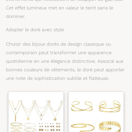
l'anniversaire, le jour de Thanksgiving, Noël, la
Cet effet lumineux met en valeur le teint sans le
Saint-Valentin ou la nouvelle année. Les ensembles
de colliers et de boucles d'oreilles pour les femmes
dominer.
servent de rappels intemporels de moments chéris.
Exprimez leur votre amour le plus sincère Promise
Service: Vous recherchez des bijoux uniques pour
Adopter le doré avec style
élever votre look quotidien? Les parure bijoux
femme améliorent toute tenue et sont parfaits
Choisir des bijoux dorés de design classique ou
pour les occasions occasionnelles et formelles.
Votre satisfaction est notre priorité absolue, s'il vous
contemporain peut transformer une apparence
plaît nous contacter avec toute question ou
quotidienne en une élégance distinctive. Associé aux
préoccupation au sujet de l'ensemble de bijoux,
notre équipe dédiée résoudra vos problèmes dans
bonnes couleurs de vêtements, le doré peut apporter
les 24 heures pour votre satisfaction
une note de sophistication subtile et flatteuse.