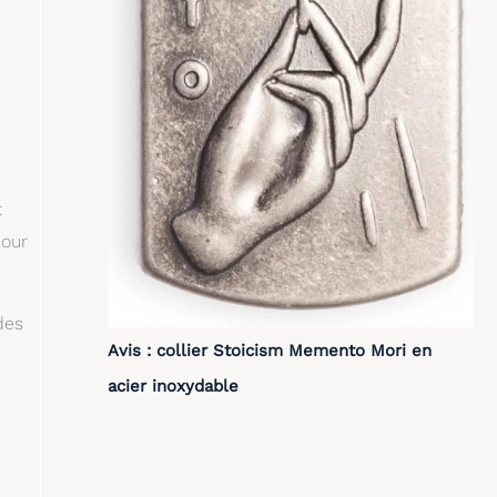
t
pour
des
Avis : collier Stoicism Memento Mori en
acier inoxydable