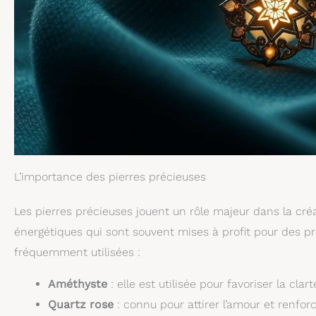
L’importance des pierres précieuses
Les pierres précieuses jouent un rôle majeur dans la cré
énergétiques qui sont souvent mises à profit pour des pra
fréquemment utilisées :
Améthyste
: elle est utilisée pour favoriser la clart
Quartz rose
: connu pour attirer l’amour et renfor