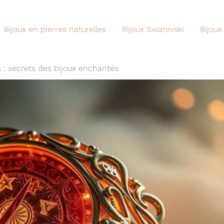
Bijoux en pierres naturelles
Bijoux Swarovski
Bijoux
: secrets des bijoux enchantés