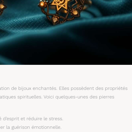
ation de bijoux enchantés. Elles possèdent des propriétés
tiques spirituelles. Voici quelques-unes des pierres
é d’esprit et réduire le stress.
cer la guérison émotionnelle.