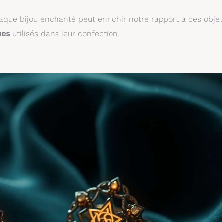
chaque bijou enchanté peut enrichir notre rapport à ces objet
ues
utilisés dans leur confection.