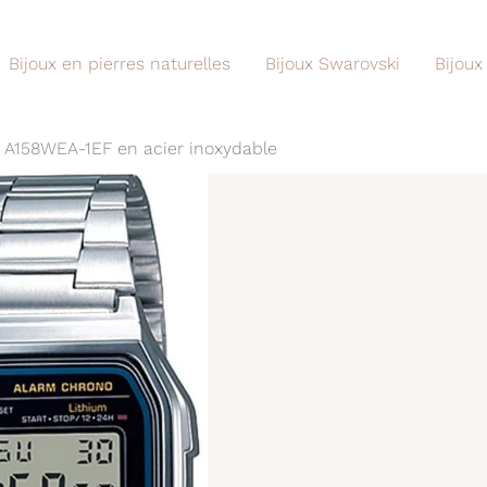
Bijoux en pierres naturelles
Bijoux Swarovski
Bijoux
o A158WEA-1EF en acier inoxydable