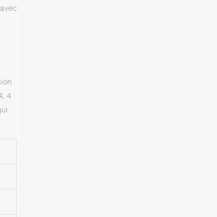
 avec
sion
, 4
qui