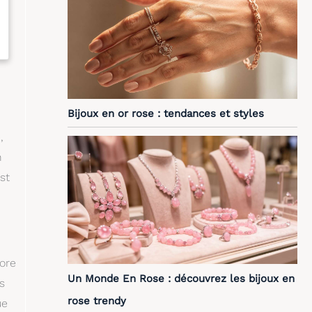
Bijoux en or rose : tendances et styles
,
n
st
bore
Un Monde En Rose : découvrez les bijoux en
s
rose trendy
ue