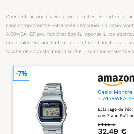
Cher lecteur, nous savons combien il est important pour 
sans compromettre votre style personnel. La Casio Mont
A158WEA-1EF pourrait bien être la réponse à vos attentes
non seulement une lecture facile et une fiabilité au quo
touche de sophistication discrète. Explorons ensemble s
-7%
Casio Montre 
– A158WEA-1
Eclairage de l'éc
env. 7 ans Boîti
34,95 €
32,49 €