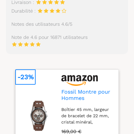
Livraison :
Durabilité :
Notes des utilisateurs 4.6/5
Note de 4.6 pour 16871 utilisateurs
-23%
Fossil Montre pour
Hommes
Coachman,
Boîtier 45 mm, largeur
Mouvement
de bracelet de 22 mm,
chronographe à
cristal minéral,
Quartz, boîtier en
mouvement de quartz
Acier Inoxydable de
169,00 €