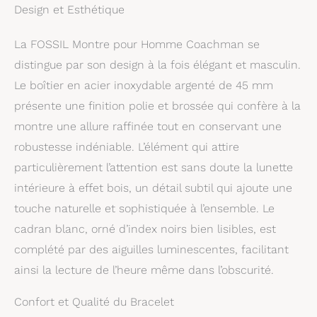
Design et Esthétique
Résistant à l'eau jusqu'à
100 m: Peut être usé de
La FOSSIL Montre pour Homme Coachman se
baignade, de natation
ou de plongée en apnée
distingue par son design à la fois élégant et masculin.
et de plongée peu
Le boîtier en acier inoxydable argenté de 45 mm
profonde
présente une finition polie et brossée qui confère à la
montre une allure raffinée tout en conservant une
robustesse indéniable. L’élément qui attire
particulièrement l’attention est sans doute la lunette
intérieure à effet bois, un détail subtil qui ajoute une
touche naturelle et sophistiquée à l’ensemble. Le
cadran blanc, orné d’index noirs bien lisibles, est
complété par des aiguilles luminescentes, facilitant
ainsi la lecture de l’heure même dans l’obscurité.
Confort et Qualité du Bracelet