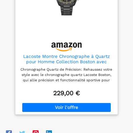
Lacoste Montre Chronographe à Quartz
pour Homme Collection Boston avec
Bracelet en Acier Inoxydable Noir -
Chronographe Quartz de Précision: Rehaussez votre
2011476
style avec le chronographe quartz Lacoste Boston,
qui allie précision et fonctionnalité sportive pour
toutes les occasions. Boîtier Sport-Élégant de 42
mm: Un boîtier impressionnant de 42 mm avec un
229,00 €
profil mince de 10,5 mm, doté d'une lunette plate
en aluminium et d'un tachymètre, pour une
sophistication sportive intemporelle. Cadran Noir
Distinctif avec Sous-cadrans Rainurés: Le cadran
noir brossé circulaire présente trois sous-cadrans
rainurés, ajoutant élégance et profondeur, tandis
que le logo iconique Lacoste affirme le style.