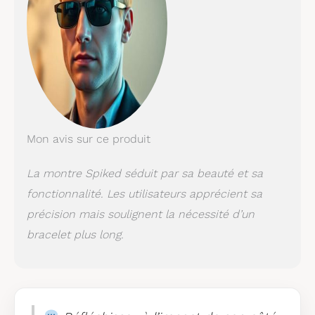
Mon avis sur ce produit
La montre Spiked séduit par sa beauté et sa
fonctionnalité. Les utilisateurs apprécient sa
précision mais soulignent la nécessité d’un
bracelet plus long.