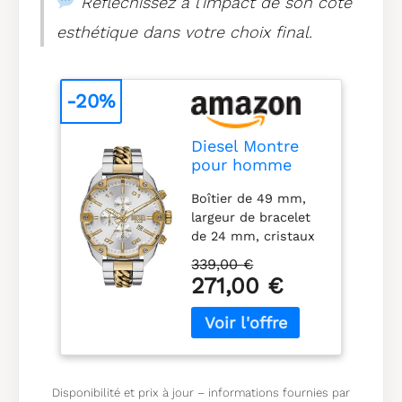
Réfléchissez à l’impact de son côté
esthétique dans votre choix final.
-20%
Diesel Montre
pour homme
Spiked
Boîtier de 49 mm,
Quartz/Chrono
largeur de bracelet
mouvement
de 24 mm, cristaux
49mm boîtier
minéraux,
avec bracelet en
339,00 €
mouvement à quartz
acier inoxydable
271,00 €
avec affichage
DZ4629
analogique du
chronographe,
importé Boîtier rond
en acier inoxydable,
cadran argenté
Disponibilité et prix à jour – informations fournies par