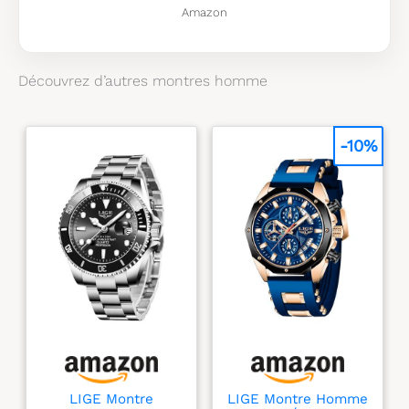
Bracelet en acier
Amazon
inoxydable bicolore
Étanchéité jusqu’à
50 m : adaptée à la
Découvrez d’autres montres homme
nage en eaux peu
profondes
-10%
LIGE Montre
LIGE Montre Homme