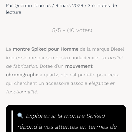
Par
Quentin Tournas
/
6 mars 2026
/
3 minutes de
lecture
5/5 - (10 votes)
La
montre Spiked pour Homme
de la marque Diesel
impressionne par son design audacieux et sa
qualité
de fabrication
. Dotée d’un
mouvement
chronographe
à quartz, elle est parfaite pour ceux
qui cherchent un accessoire associe
élégance et
fonctionnalité
.
Explorez si la montre Spiked
répond à vos attentes en termes de