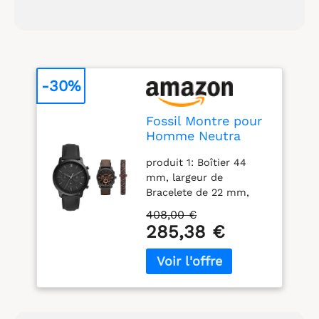
-30%
Fossil Montre pour
Homme Neutra
Chrono,
produit 1: Boîtier 44
Mouvement
mm, largeur de
Chronographe à
Bracelete de 22 mm,
Quartz & Montre
cristal minéral,
pour Homme
408,00 €
mouvement de quartz
Machine,
285,38 €
avec affichage
Mouvement
analogique
Chronographe à
chronographe, importé.
Quartz, Boîtier en
produit 1: Étui rond en
Acier Inoxydable
acier inoxydable, avec
Noir de 42 mm
un cadran noir. produit