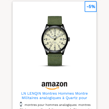
Bracelet En Cuir De
Équipé d'une sangle en
Haute Qualité Pour Plus
cuir souple, il est très
-5%
De Confort Et De
fonctionnel et
Durabilité. Le BoîTier Est
confortable. Idéal pour
En Acier Inoxydable,
les vêtements
Solide Et RéSistant à La
décontractés quotidiens.
Corrosion, Et Le Design
Cette montre ultra -
Minimaliste Du Cadran
audacieuse, unisexe, avec
ConfèRe à La Montre Un
un cadran clair, un grand
Aspect éLéGant Et
nombre et un pointeur
Classique Mouvement à
facile à juger à distance,
Quartz De PréCision : La
est un cadeau parfait
Montre Est éQuipéE D'Un
pour les malvoyants. La
Mouvement à Quartz De
boîte a un diamètre de 38
Haute Qualité Pour
mm et un poids de 38
Assurer Une
grammes. La montre
ChronoméTrie PréCise.
unisexe classique est
Elle Prend En Charge La
équipée d'un mouvement
Fonction D'Affichage De
japonais de haute qualité
La Date Pour RéPondre
et d'une batterie de
Aux Besoins Pratiques
longue durée. Toutes les
Quotidiens. Les Aiguilles
montres sont équipées
LN LENQIN Montres Hommes Montre
Lumineuses Vous
d'un protecteur de
Militaires analogiques à Quartz pour
Permettent De Lire
batterie, placé sur la
Homme
montres pour hommes analogiques: montres
L'Heure Facilement Dans
Couronne de la montre et