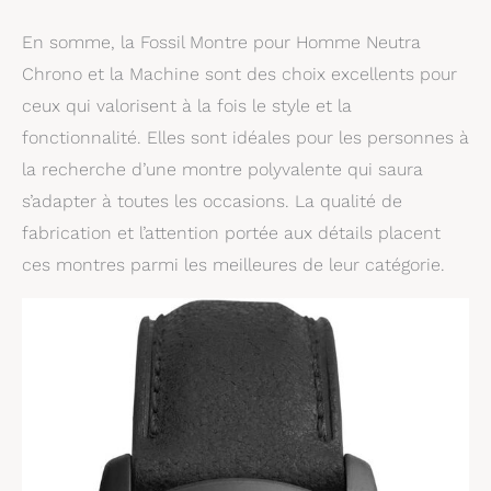
En somme, la Fossil Montre pour Homme Neutra
Chrono et la Machine sont des choix excellents pour
ceux qui valorisent à la fois le style et la
fonctionnalité. Elles sont idéales pour les personnes à
la recherche d’une montre polyvalente qui saura
s’adapter à toutes les occasions. La qualité de
fabrication et l’attention portée aux détails placent
ces montres parmi les meilleures de leur catégorie.