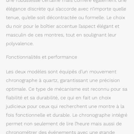
une robustesse certaine mais confère également une
chronographe à quartz,
élégance discrète qui s’accorde avec n’importe quelle
importé produit 2: Boîte
tenue, qu’elle soit décontractée ou formelle. Le choix
ronde en acier
inoxydable avec cadran
du noir pour le boîtier accentue l’aspect élégant et
noir produit 2: Bracelet
masculin de ces montres, tout en soulignant leur
en cuir brun foncé
produit 2: Résistant à
polyvalence.
l'eau jusqu'à 50 m:
portable tout en
Fonctionnalités et performance
nageant dans des eaux
peu profondes
Les deux modèles sont équipés d’un mouvement
chronographe à quartz, garantissant une précision
optimale. Ce type de mécanisme est reconnu pour sa
fiabilité et sa durabilité, ce qui en fait un choix
judicieux pour ceux qui recherchent une montre à la
fois fonctionnelle et durable. Le chronographe intégré
permet non seulement de lire l’heure mais aussi de
chronométrer des événements avec une grande