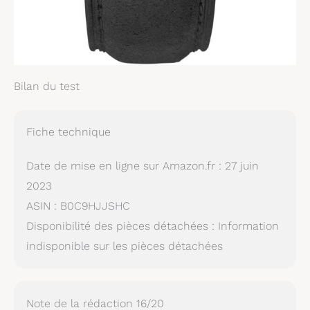
Bilan du test
Fiche technique
Date de mise en ligne sur Amazon.fr : 27 juin
2023
ASIN : B0C9HJJSHC
Disponibilité des pièces détachées : Information
indisponible sur les pièces détachées
Note de la rédaction 16/20