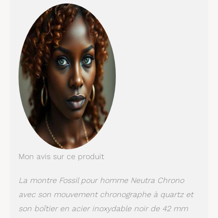
1: Bracelete en cuir
noire et authentique.
produit 1: Résistant à
l'eau jusqu'à 50 m:
portable tout en
nageant dans l'eau peu
profonde produit 2:
42mm taille du boîtier,
22mm largeur du
bracelet, cristal minéral,
mouvement
chronographe à quartz,
importé produit 2: Boîte
ronde en acier
inoxydable avec cadran
Mon avis sur ce produit
noir produit 2: Bracelet
en cuir brun foncé
produit 2: Résistant à
La montre Fossil pour homme Neutra Chrono
l'eau jusqu'à 50 m:
avec son mouvement chronographe à quartz et
portable tout en
son boîtier en acier inoxydable noir de 42 mm
nageant dans des eaux