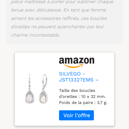
pièce maîtresse à porter pour sublimer chaque
tenue avec délicatesse. En tant que femme
aimant les accessoires raffinés, ces boucles
d’oreilles ne peuvent qu’enchanter par leur
charme incontestable.
SILVEGO -
JST13327EMS –
Boucles d'Oreilles
Taille des boucles
Femme - Argent
d'oreilles : 10 x 32 mm.
925/1000 – Goutte
Poids de la paire : 3,7 g.
avec Pierre de Lune
Métal : argent 925/1000,
Véritable
sans nickel, surface :
plaqué rhodium - or
blanc regard,