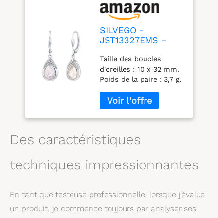
SILVEGO -
JST13327EMS –
Boucles d'Oreilles
Taille des boucles
Femme - Argent
d'oreilles : 10 x 32 mm.
925/1000 – Goutte
Poids de la paire : 3,7 g.
avec Pierre de Lune
Métal : argent 925/1000,
Véritable
sans nickel, surface :
plaqué rhodium - or
blanc regard,
hypoallergénique. Les
Des caractéristiques
boucles d'oreilles sont
ornées de belles pierres
techniques impressionnantes
de lune véritable. Cette
pierre précieuse tire
son nom de son
chatoiement blanc
En tant que testeuse professionnelle, lorsque j’évalue
bleuâtre, rappelant le
un produit, je commence toujours par analyser ses
clair de lune. Avec le