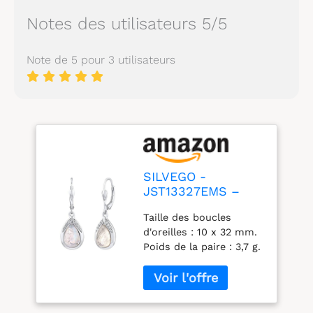
Notes des utilisateurs 5/5
Note de 5 pour 3 utilisateurs
SILVEGO -
JST13327EMS –
Boucles d'Oreilles
Taille des boucles
Femme - Argent
d'oreilles : 10 x 32 mm.
925/1000 – Goutte
Poids de la paire : 3,7 g.
avec Pierre de Lune
Métal : argent 925/1000,
Véritable
sans nickel, surface :
plaqué rhodium - or
blanc regard,