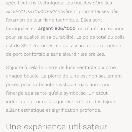
spécifications techniques. Les boucles d’oreilles
certificat d'authenticité
des pierres précieuses
SILVEGO JST13327EMS
s’avèrent prometteuses dès
en allemand. Dans notre
l’examen de leur fiche technique. Elles sont
offre est également le
pendentif en le même
fabriquées en
argent 925/1000
, un matériau reconnu
design : B0B6BQ4ZQQ
pour sa qualité et sa durabilité. Le poids total du colis
Nous envoyons les
est de 39, 7 grammes, ce qui assure une expérience
bijoux dans une jolie
boîte cadeau.
de port confortable sans alourdir les oreilles.
S’ajoute à cela la pierre de lune véritable qui orne
chaque boucle. La pierre de lune est non seulement
prisée pour sa beauté mystique mais aussi pour
l’énergie apaisante qu’elle symbolise. Un atout
indéniable pour celles qui recherchent des bijoux
alliant esthétique et signification profonde.
Une expérience utilisateur