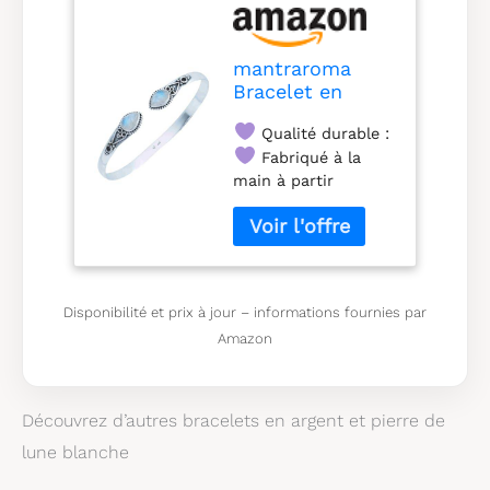
mantraroma
Bracelet en
Argent 925 avec
Qualité durable :
Pierre de Lune
Blanche et
Fabriqué à la
Pierres
main à partir
précieuses pour
d'argent sterling 925
Femme, Cadeau
de haute qualité et
en Argent
de pierres
Sterling (MAR-
précieuses en pierre
006-04)
de lune, ce bracelet
Disponibilité et prix à jour – informations fournies par
est très robuste et
Amazon
durable.
Design
élégant :
Ce
bracelet en argent
sterling 925 ajoute
Découvrez d’autres bracelets en argent et pierre de
une touche élégante
lune blanche
à votre look.
Dimensions :
Les