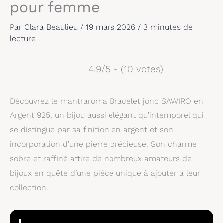
pour femme
Par
Clara Beaulieu
/
19 mars 2026
/
3 minutes de
lecture
4.9/5 - (10 votes)
Découvrez le mantraroma Bracelet jonc SAWIRO en
Argent 925, un bijou aussi élégant qu’intemporel qui
se distingue par sa finition en argent et son
incorporation d’une pierre précieuse. Son charme
sobre et raffiné attire de nombreux amateurs de
bijoux en quête d’une pièce unique à ajouter à leur
collection.