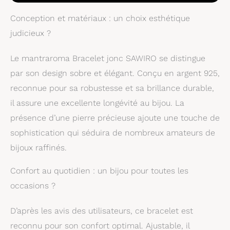
bracelet en argent
sterling 925 ajoute
Conception et matériaux : un choix esthétique
une touche élégante à
judicieux ?
votre look.
Dimensions :
Les
pierres bleues
Le mantraroma Bracelet jonc SAWIRO se distingue
scintillantes ont une
par son design sobre et élégant. Conçu en argent 925,
taille de 6 x 9 mm. Le
reconnue pour sa robustesse et sa brillance durable,
bracelet a une
circonférence
il assure une excellente longévité au bijou. La
d'environ 20 cm.
présence d’une pierre précieuse ajoute une touche de
Confortable à porter :
sophistication qui séduira de nombreux amateurs de
Le bracelet peut
être ajusté pour
bijoux raffinés.
s'adapter au bras en
le pliant.
Cadeau
Confort au quotidien : un bijou pour toutes les
idéal :
Surprenez
occasions ?
un être cher avec ce
bijou élégant qui
D’après les avis des utilisateurs, ce bracelet est
apportera à coup sûr
de la joie.
reconnu pour son confort optimal. Ajustable, il