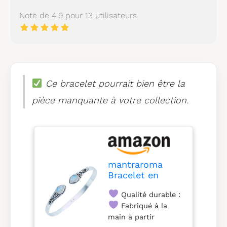
Note de 4.9 pour 13 utilisateurs
Ce bracelet pourrait bien être la
pièce manquante à votre collection.
mantraroma
Bracelet en
Argent 925 avec
Qualité durable :
Pierre de Lune
Blanche et
Fabriqué à la
Pierres
main à partir