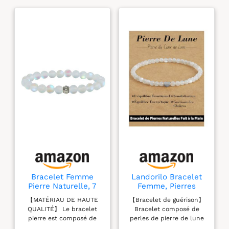
pierres bleues
scintillantes ont une
taille de 6 x 9 mm.
Le bracelet a une
circonférence
d'environ 20 cm.
Confortable à porter
:
Le bracelet
peut être ajusté
pour s'adapter au
bras en le pliant.
Cadeau idéal :
Surprenez un être
cher avec ce bijou
élégant qui
apportera à coup
Bracelet Femme
Landorilo Bracelet
sûr de la joie.
Pierre Naturelle, 7
Femme, Pierres
Chakra Pierre
Naturelles 4mm,
【MATÉRIAU DE HAUTE
【Bracelet de guérison】
Naturelle Perle
Pierre De Lune S
QUALITÉ】 Le bracelet
Bracelet composé de
Bracelet Pierre De
pierre est composé de
perles de pierre de lune
Lune Blanche
cordes élastiques enfilées
blanche et de perles de