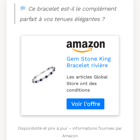
Ce bracelet est-il le complément
parfait à vos tenues élégantes ?
Gem Stone King
Bracelet rivière
en argent
Les articles Global
sterling 925
Store ont des
avec saphir bleu
conditions
pour femme
distinctes, sont
(9,71 carats,
vendus depuis
pierre de
l'étranger et peuvent
naissance, 17,8
différer de la version
cm avec
britannique, y
rallonge de 2,5
Disponibilité et prix à jour – informations fournies par
compris
cm), One Size,
Amazon
l'ajustement, l'âge et
Argent sterling,