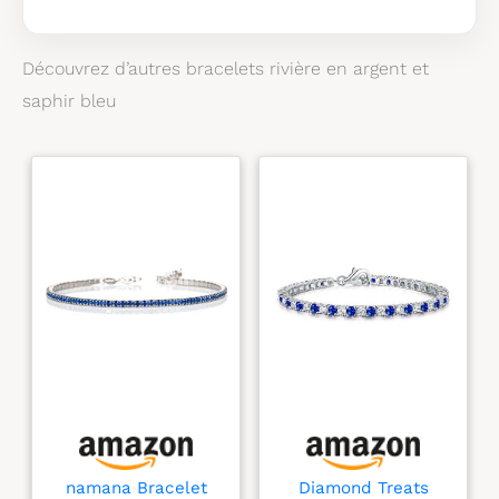
l'étiquetage.
Saphir et
zircone
Découvrez d’autres bracelets rivière en argent et
saphir bleu
namana Bracelet
Diamond Treats