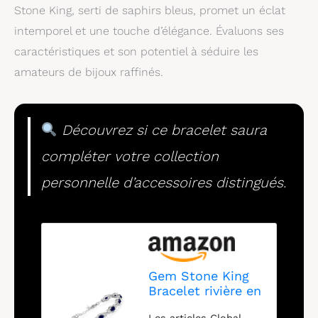
Stone King, serti de saphirs bleus, promet un éclat
intemporel et une touche d’élégance. Évaluons ses
caractéristiques et son potentiel à séduire les
amateurs de bijoux raffinés.
Découvrez si ce bracelet saura
compléter votre collection
personnelle d’accessoires distingués.
Gem Stone King
Bracelet rivière en
argent sterling
Les articles Global