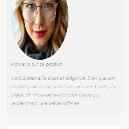
Mon avis sur ce produit
Ce bracelet allie éclat et élégance, bien que son
confort puisse être amélioré avec des bords plus
lisses. Un choix pertinent pour celles qui
recherchent une pièce raffinée.