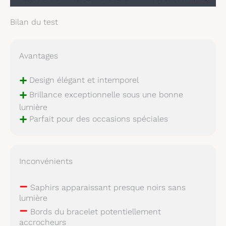
Bilan du test
Avantages
+
Design élégant et intemporel
+
Brillance exceptionnelle sous une bonne
lumière
+
Parfait pour des occasions spéciales
Inconvénients
–
Saphirs apparaissant presque noirs sans
lumière
–
Bords du bracelet potentiellement
accrocheurs