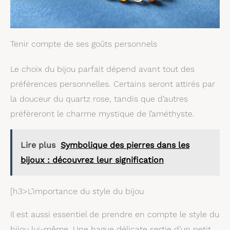
et résistant, il est facile à
cadeau, ce qui en fait le
enfiler et à retirer. Ce
cadeau idéal pour vos
bracelet FEMME ou ce
proches et vos amis. Il est
bracelet HOMME
parfait pour les
apportera une touche de
anniversaires, Noël, la
Tenir compte de ses goûts personnels
sophistication à toutes
fête des pères, la fête
vos tenues. Il constitue
des mères, les
un choix parfait pour
Le choix du bijou parfait dépend avant tout des
anniversaires de mariage,
l’offrir à un être cher ou
la Saint-Valentin et
préférences personnelles. Certains seront attirés par
pour vous-même.
toutes les autres
Marque spécialisée et
occasions spéciales
la douceur du quartz rose, tandis que d’autres
engagée : Nos bracelets
préfèreront le charme mystique de l’améthyste.
VERTIGE ont déjà trouvé
satisfaction auprès de
plus de 50 000 clients.
Toutes nos pierres sont
Lire plus
Symbolique des pierres dans les
choisies
bijoux : découvrez leur signification
méticuleusement pour
vous garantir une qualité
exceptionnelle et un
effet unique. Votre
[h3>L’importance du style du bijou
satisfaction est notre
priorité, n’hésitez pas à
Il est aussi essentiel de prendre en compte le style du
nous contacter pour tout
renseignement ou conseil
bijou lui-même. Une bague délicate sertie d’un petit