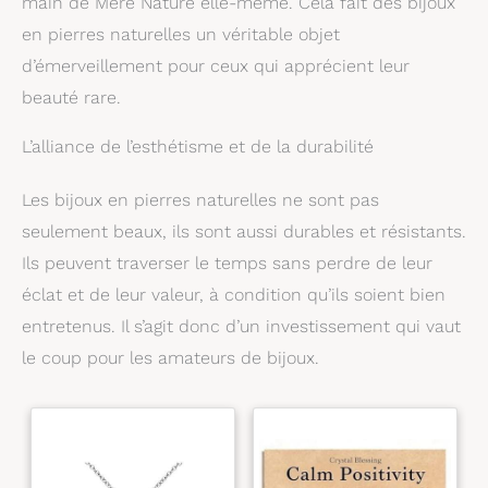
main de Mère Nature elle-même. Cela fait des bijoux
pièce selon les normes
les plus élevées, en
en pierres naturelles un véritable objet
veillant à ce qu'elles
durent pour que les
d’émerveillement pour ceux qui apprécient leur
générations futures
beauté rare.
puissent les admirer et
en profiter. Nous vous
accueillons
L’alliance de l’esthétisme et de la durabilité
chaleureusement et
ferons de notre mieux
Les bijoux en pierres naturelles ne sont pas
pour vous aider.
seulement beaux, ils sont aussi durables et résistants.
Ils peuvent traverser le temps sans perdre de leur
éclat et de leur valeur, à condition qu’ils soient bien
entretenus. Il s’agit donc d’un investissement qui vaut
le coup pour les amateurs de bijoux.