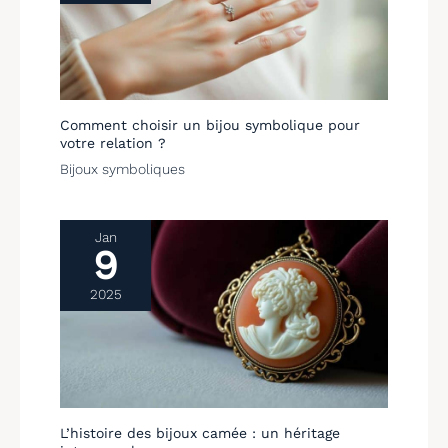
soir tout en gardant du
style. √ EXCELLENT
SERVICE APRÈS-VENTE :
UN AJUSTEUR DE TAILLE
DE BAGUE GRATUIT, qui
rendra votre bague plus
petite sans l'abimer. Nous
Comment choisir un bijou symbolique pour
apprécions l'opportunité
votre relation ?
de vous servir et votre
Bijoux symboliques
satisfaction est notre
priorité absolue. Toutes
nos bagues passent par
des tests rigoureux et des
Jan
phases de
9
développement de
produits, avant d'être
2025
mises en vente.
L’histoire des bijoux camée : un héritage