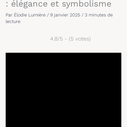
: élégance et symbolisme
Par
Élodie Lumière
/
9 janvier 2025
/
3 minutes de
lecture
4.8/5 - (5 votes)