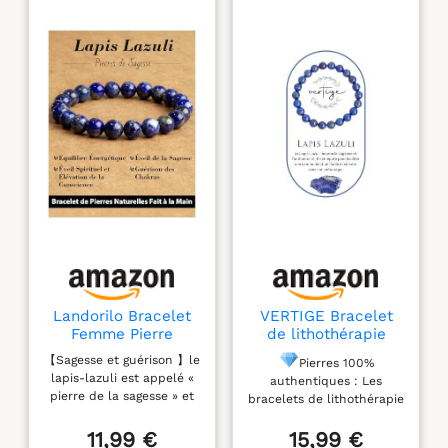
Landorilo Bracelet
VERTIGE Bracelet
Femme Pierre
de lithothérapie
Naturelle, 8mm,
LAPIS-LAZULI,
【Sagesse et guérison 】le
Pierres 100%
Lapis Lazuli
Pierres Naturelles
lapis-lazuli est appelé «
authentiques : Les
Minérales 8mm,
pierre de la sagesse » et
bracelets de lithothérapie
Source de bien être
aide à améliorer la
Vertige sont fabriqués à
et Physique, Apporte
sagesse, la perspicacité et
11,99 €
15,99 €
partir de pierres
TRANQUILLITÉ et