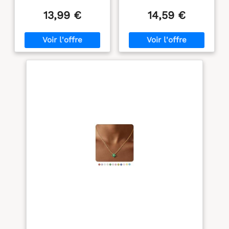
Orné De Pierres De
Cubique Se Distingue Par
Naissance Est Disponible
Un Design Floral Élégant
13,99 €
14,59 €
En Plusieurs Couleurs,
Et Fin Qui Apporte Une
Chacune Représentant
Touche Brillante À
Un Mois Différent. Une
Chaque Tenue. Chaque
Étoile Polaire Est Sertie
Pierre De Naissance Du
Au Centre Du Trèfle,
Mois Est Unique Et
Faisant De Ce Bijou Un
Symbolise Un Amour
Accessoire Parfait Pour La
Particulier – Un Bijou
Femme Élégante. Que Ce
Délicat Et Exclusif Pour
Soit Pour Offrir Ou Pour
Femme. Portez-Le Seul
Se Faire Plaisir, Ce
Ou Associez-Le À Vos
Charmant Collier En Or
Pièces Préférées. Parfait
Apportera Une Touche
Pour Le Quotidien Ou
D'Éclat À Votre Quotidien.
Pour Sublimer
14K CHAINE PLAQUÉ OR
Élégamment Les
FEMME :Ce Collier En Or,
Occasions Spéciales.
D'une Grande Simplicité,
Collier Femme Taille：Ce
Est Confectionné En
Délicat Collier Mesure 41
Laiton De Haute Qualité
Cm, Avec Une Chaînette
Et Plaqué Or 14 Carats. Sa
De Rallonge De 5 Cm
Résistance À L'eau Et À
Pour Un Ajustement
L'humidité, Ainsi Que
Facile Selon Votre Envie.
L'absence De Nickel Et
Conçu Pour Un Usage
De Plomb Garantissent
Quotidien, Il Est Agréable