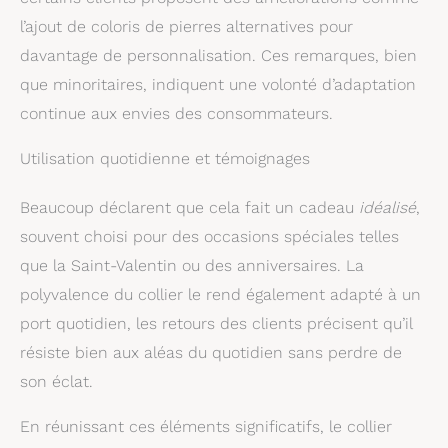
Nous Vous Répondrons
Quotidien. Votre
l’ajout de coloris de pierres alternatives pour
Dans Les 24 Heures.
Satisfaction Nous Tient
Beaucoup À Cœur. Si
davantage de personnalisation. Ces remarques, bien
Vous Avez Des Questions,
que minoritaires, indiquent une volonté d’adaptation
Veuillez Nous Contacter.
Nous Répondrons Dans
continue aux envies des consommateurs.
Les 24 Heures.
Utilisation quotidienne et témoignages
Beaucoup déclarent que cela fait un cadeau
idéalisé
,
souvent choisi pour des occasions spéciales telles
que la Saint-Valentin ou des anniversaires. La
polyvalence du collier le rend également adapté à un
port quotidien, les retours des clients précisent qu’il
résiste bien aux aléas du quotidien sans perdre de
son éclat.
En réunissant ces éléments significatifs, le collier