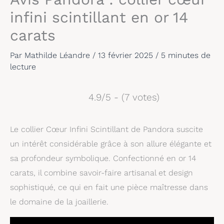
infini scintillant en or 14
carats
Par
Mathilde Léandre
/
13 février 2025
/
5 minutes de
lecture
4.9/5 - (7 votes)
Le collier Cœur Infini Scintillant de Pandora suscite
un intérêt considérable grâce à son allure élégante et
sa profondeur symbolique. Confectionné en or 14
carats, il combine savoir-faire artisanal et design
sophistiqué, ce qui en fait une pièce maîtresse dans
le domaine de la joaillerie.