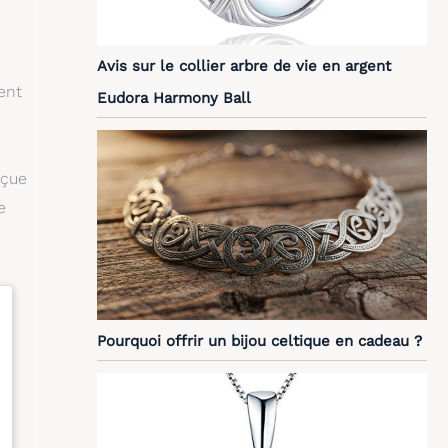
Avis sur le collier arbre de vie en argent
ent
Eudora Harmony Ball
nçue
e
Pourquoi offrir un bijou celtique en cadeau ?