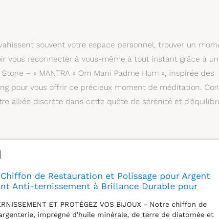
envahissent souvent votre espace personnel, trouver un mom
ir vous reconnecter à vous-même à tout instant grâce à un
gy Stone – « MANTRA » Om Mani Padme Hum », inspirée des
rling pour vous offrir ce précieux moment de méditation. Co
re alliée discrète dans cette quête de sérénité et d’équilibr
Chiffon de Restauration et Polissage pour Argent
ant Anti-ternissement à Brillance Durable pour
ux, métaux précieux, argenterie et pièces de
ERNISSEMENT ET PROTÉGEZ VOS BIJOUX - Notre chiffon de
ck)
argenterie, imprégné d'huile minérale, de terre de diatomée et