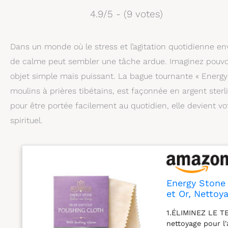
4.9/5 - (9 votes)
Dans un monde où le stress et l’agitation quotidienne 
de calme peut sembler une tâche ardue. Imaginez pouvo
objet simple mais puissant. La bague tournante « Ener
moulins à prières tibétains, est façonnée en argent ste
pour être portée facilement au quotidien, elle devient vot
spirituel.
Energy Stone 
et Or, Nettoy
Bijoux précie
1.ÉLIMINEZ LE T
Monnaie (1 Pa
nettoyage pour l'