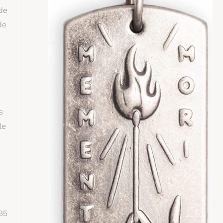
 de
de
s
le
35