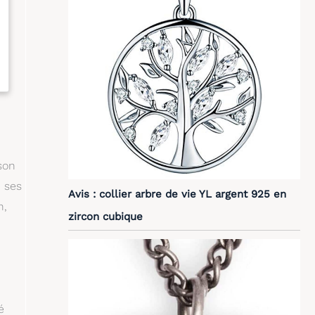
son
c ses
Avis : collier arbre de vie YL argent 925 en
n,
zircon cubique
é