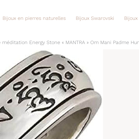
Bijoux en pierres naturelles
Bijoux Swarovski
Bijoux
de méditation Energy Stone « MANTRA » Om Mani Padme Hum