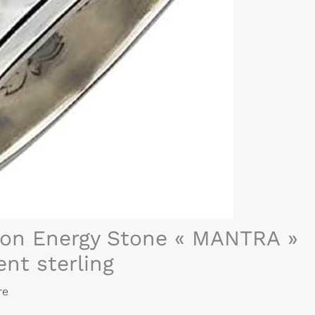
tion Energy Stone « MANTRA »
t sterling
re