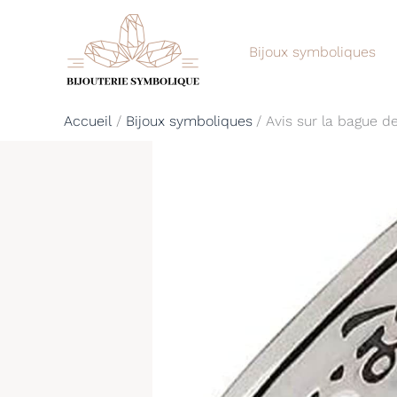
Aller
au
Bijoux symboliques
contenu
Accueil
Bijoux symboliques
Avis sur la bague 