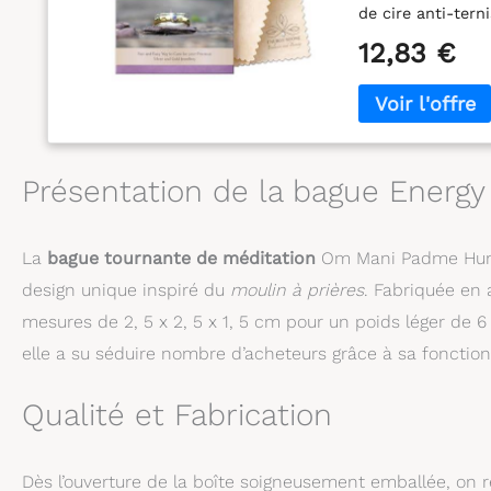
de cire anti-tern
tout en éliminan
12,83 €
prévenir la futu
en un instant !
Gardé secret par 
Stone pour l'arge
nettoyage et un 
professionnelle,
Présentation de la bague Energ
LES CHIFFONS NE
d'Energy Stone, 
doux et résistant
La
bague tournante de méditation
Om Mani Padme Hum
vos bijoux effi
design unique inspiré du
moulin à prières
. Fabriquée en 
ET LA DIMENSION
utilisable recto 
mesures de 2, 5 x 2, 5 x 1, 5 cm pour un poids léger d
de nettoyage mono
elle a su séduire nombre d’acheteurs grâce à sa fonction
de pierres. Livr
solution d'argen
Energy Stone pour 
Qualité et Fabrication
l'argent sterlin
précieux. Redonne
Dès l’ouverture de la boîte soigneusement emballée, on re