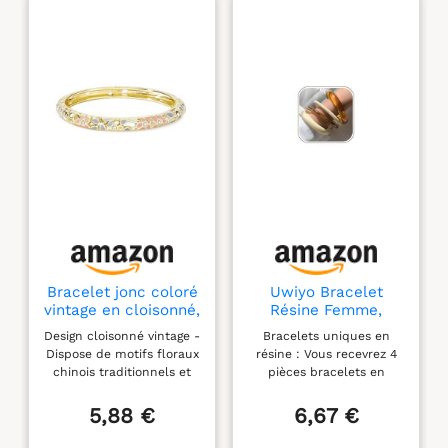
Bracelet jonc coloré
Uwiyo Bracelet
vintage en cloisonné,
Résine Femme,
bracelet traditionnel
Bracelet en Résine
Design cloisonné vintage -
Bracelets uniques en
chinois en fleur en
Acrylique Empilable
Dispose de motifs floraux
résine : Vous recevrez 4
cloisonné émail,
Manchette en
chinois traditionnels et
pièces bracelets en
bracelet ethnique
Acrylique Bracelets
d'art en émail pour un
résine acrylique. Un
vintage en cloisonné
Coloré en Résin
look ethnique élégant.
ensemble de plusieurs
5,88 €
6,67 €
cadeaux, Moyen,
Bracelets Cadeau
Coloré et accrocheur :
bracelets de différentes
Acrylique, Ormeau
pour Femme Fille
bracelet multicolore
couleurs. Idéals à