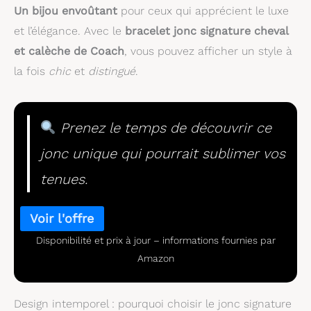
Un bijou envoûtant
pour ceux qui apprécient le luxe
et l’élégance. Avec le
bracelet jonc signature cheval
et calèche de Coach
, vous pouvez afficher un style à
la fois
chic
et
distingué
.
Prenez le temps de découvrir ce
jonc unique qui pourrait sublimer vos
tenues.
Disponibilité et prix à jour – informations fournies par
Amazon
Design intemporel : pourquoi choisir le jonc signature