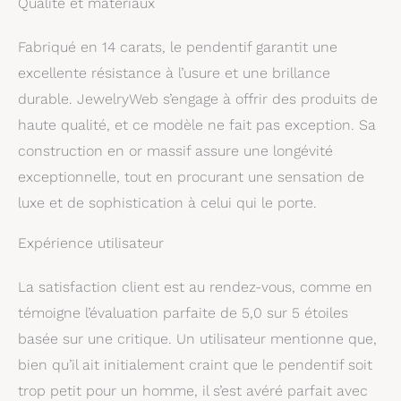
Qualité et matériaux
sont hypoallergéniques,
ne ternissent pas,
Fabriqué en 14 carats, le pendentif garantit une
polyvalents, élégants et
durables. Ajoutez ce
excellente résistance à l’usure et une brillance
superbe pendentif à
durable. JewelryWeb s’engage à offrir des produits de
votre chaîne en or
haute qualité, et ce modèle ne fait pas exception. Sa
préférée, et vous aurez
un collier qui inspirera
construction en or massif assure une longévité
et deviendra un héritage
exceptionnelle, tout en procurant une sensation de
familial. Le cadeau
luxe et de sophistication à celui qui le porte.
parfait : si vous êtes à
la recherche du cadeau
de Noël parfait pour
Expérience utilisateur
une femme ou un
homme, vous allez
La satisfaction client est au rendez-vous, comme en
adorer nos pendentifs
témoigne l’évaluation parfaite de 5,0 sur 5 étoiles
et breloques distinctifs
en argent sterling et en
basée sur une critique. Un utilisateur mentionne que,
or véritable. Chaque
bien qu’il ait initialement craint que le pendentif soit
article est emballé à la
trop petit pour un homme, il s’est avéré parfait avec
main dans une jolie