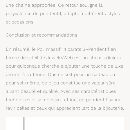
boîte cadeau, prêt à
une chaîne appropriée. Ce retour souligne la
offrir. Cadeau parfait
polyvalence du pendentif, adapté à différents styles
pour maman, grand-
mère ou fille. Que vous
et occasions.
soyez à la recherche
d'une croix religieuse
Conclusion et recommandations
pour votre fils ou d'un
pendentif en pierre de
En résumé, le Poli massif 14 carats 3–Pendentif en
naissance pour maman
forme de soleil de JewelryWeb est un choix judicieux
ou d'un médaillon
familial pour grand-
pour quiconque cherche à ajouter une touche de luxe
mère, recherchez notre
discret à sa tenue. Que ce soit pour un cadeau ou
vaste collection de
breloques et de
pour soi-même, ce bijou constitue une valeur sûre,
pendentifs pour femme
alliant beauté et qualité. Avec ses caractéristiques
et moi Jewelryweb: 3
techniques et son design raffiné, ce pendentif saura
décennies d'expérience :
un pendentif ou une
ravir celles et ceux qui apprécient l’art de la bijouterie.
breloque réfléchie peut
exprimer vos
convictions, votre foi ou