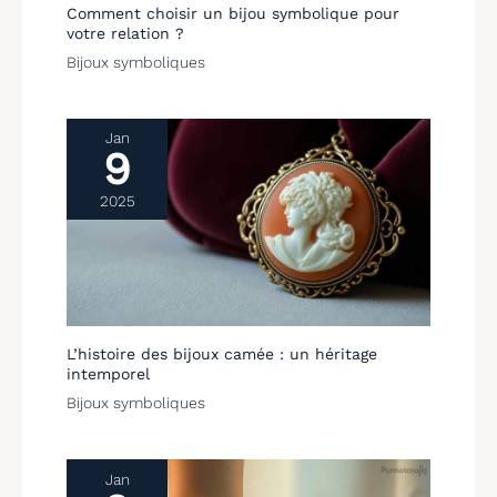
Comment choisir un bijou symbolique pour
d'expérience dans la
votre relation ?
fabrication et le
Bijoux symboliques
merchandising de
bijoux. Nos produits
sont sélectionnés et
approvisionnés dans le
Jan
9
monde entier. Tous nos
bijoux sont livrés dans
2025
une boîte cadeau et nos
pendentifs et colliers à
breloques sont un
incontournable pour
tous les amateurs de
bijoux.
L’histoire des bijoux camée : un héritage
intemporel
Bijoux symboliques
Jan