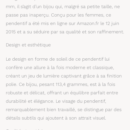
populaire, symbolique
mm, il s’agit d’un bijou qui, malgré sa petite taille, ne
et significatif. Ajoutez
ce superbe pendentif à
passe pas inaperçu. Conçu pour les femmes, ce
votre chaîne préférée,
pendentif a été mis en ligne sur Amazon.fr le 12 juin
et vous aurez un collier
élégant qui symbolisera
2015 et a su séduire par sa qualité et son raffinement.
votre foi, votre amour
ou votre sens de la
Design et esthétique
mode. Produit de
qualité : nos pendentifs
Le design en forme de soleil de ce pendentif lui
pour homme et femme
confère une allure à la fois moderne et classique,
sont fabriqués en or
massif ou argent
créant un jeu de lumière captivant grâce à sa finition
sterling 925. Tous nos
polie. Ce bijou, pesant 113,4 grammes, est à la fois
bijoux sont conformes
aux réglementations
robuste et délicat, offrant un équilibre parfait entre
FTC pour les bijoux fins
durabilité et élégance. Le visage du pendentif,
et sont fabriqués avec
remarquablement bien travaillé, se distingue par des
des métaux de qualité
supérieure. Nos
détails subtils qui ajoutent à son attrait visuel.
pendentifs et breloques
pour homme et femme