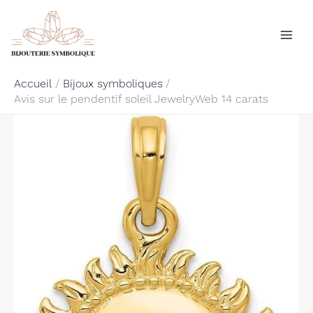
Aller
Rechercher
au
contenu
Accueil
Bijoux symboliques
Avis sur le pendentif soleil JewelryWeb 14 carats