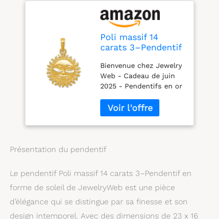
Poli massif 14
carats 3–Pendentif
en forme de soleil-
Bienvenue chez Jewelry
Dimensions : 23 x
Web - Cadeau de juin
16 mm-JewelryWeb
2025 - Pendentifs en or
jaune 14 carats (585) -
Largeur : 17 mm -
Hypoallergénique - Sans
nickel - Cet article ne
comprend pas de
chaîne Foi, chance et
Présentation du pendentif
amour : notre grand
choix de breloques et
Le pendentif Poli massif 14 carats 3–Pendentif en
pendentifs en argent
forme de soleil de JewelryWeb est une pièce
sterling et or véritable
pour homme et femme
d’élégance qui se distingue par sa finesse et son
est exceptionnellement
design intemporel. Avec des dimensions de 23 x 16