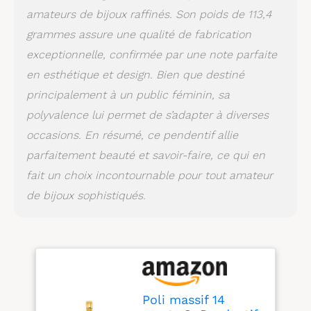
des métaux de qualité
amateurs de bijoux raffinés. Son poids de 113,4
supérieure. Nos
pendentifs et breloques
grammes assure une qualité de fabrication
pour homme et femme
exceptionnelle, confirmée par une note parfaite
sont hypoallergéniques,
en esthétique et design. Bien que destiné
ne ternissent pas,
polyvalents, élégants et
principalement à un public féminin, sa
durables. Ajoutez ce
polyvalence lui permet de s’adapter à diverses
superbe pendentif à
votre chaîne en or
occasions. En résumé, ce pendentif allie
préférée, et vous aurez
parfaitement beauté et savoir-faire, ce qui en
un collier qui inspirera
fait un choix incontournable pour tout amateur
et deviendra un héritage
familial. Le cadeau
de bijoux sophistiqués.
parfait : si vous êtes à
la recherche du cadeau
de Noël parfait pour
une femme ou un
homme, vous allez
adorer nos pendentifs
et breloques distinctifs
Poli massif 14
en argent sterling et en