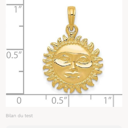
vos intérêts tout en
restant classique mais
tendance. Nous le
savons parce que nous
avons plus de 30 ans
d'expérience dans la
fabrication et le
merchandising de
bijoux. Nos produits
sont sélectionnés et
approvisionnés dans le
monde entier. Tous nos
bijoux sont livrés dans
une boîte cadeau et nos
pendentifs et colliers à
breloques sont un
incontournable pour
tous les amateurs de
bijoux.
Bilan du test