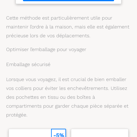
agréable, pour un confort accru, ce qui les rend
boissons.
particulièrement adaptées aux enfants et à un
usage quotidien fréquent. Portables et faciles à
Cette méthode est particulièrement utile pour
nettoyer : ces pailles réutilisables noires sont
extrêmement pratiques pour une utilisation en
maintenir l’ordre à la maison, mais elle est également
déplacement. Leur surface lisse permet un
nettoyage sans effort ; un lavage à la main est
précieuse lors de vos déplacements.
recommandé pour un séchage rapide et le maintien
de l'hygiène. Adaptées au contact alimentaire :
Optimiser l’emballage pour voyager
toutes les pailles sont fabriquées en plastique sans
BPA et adapté au contact alimentaire. Elles sont
inodores, non toxiques et sans danger, et peuvent
Emballage sécurisé
être utilisées sans crainte avec toutes les boissons.
Utilisation polyvalente : parfaites pour les fêtes de
Lorsque vous voyagez, il est crucial de bien emballer
famille, les anniversaires, les mariages ou pour
accompagner le bubble tea, les jus de fruits et les
vos colliers pour éviter les enchevêtrements. Utilisez
boissons chaudes ou froides.
des pochettes en tissu ou des boîtes à
compartiments pour garder chaque pièce séparée et
protégée.
-5%