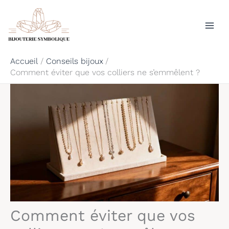
Aller
Rechercher
au
contenu
Accueil
Conseils bijoux
Comment éviter que vos colliers ne s’emmêlent ?
Comment éviter que vos