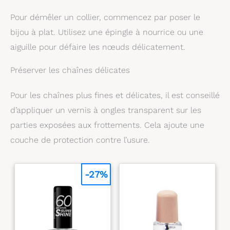
empilables.
Cadeaux parfaits : les séparateurs
merveilleuse surprise :
encombrement
de collier empilables Dainty sont un cadeau idéal
cette extension de chaîne
Pour démêler un collier, commencez par poser le
pour votre petite amie, épouse, maman pour la
exquise est le cadeau
bijou à plat. Utilisez une épingle à nourrice ou une
Saint-Valentin, la fête des mères, Noël, un
idéal pour votre mère,
anniversaire, un mariage, une fête ou d'autres
fille, petite amie ou toute
aiguille pour défaire les nœuds délicatement.
occasions spéciales.
autre personne chère.
Les fermoirs pour colliers
Préserver les chaînes délicates
conviennent pour
Thanksgiving, la Saint-
Valentin, la fête des
Pour les chaînes plus fines et délicates, il est conseillé
mères, Noël, les
anniversaires, les
d’appliquer un vernis à ongles transparent sur les
mariages, les fêtes et
parties exposées aux frottements. Cela ajoute une
d'autres occasions
spéciales.
couche de protection contre l’usure.
-27%