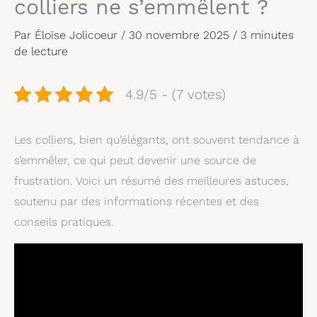
colliers ne s’emmêlent ?
Par
Éloïse Jolicoeur
/
30 novembre 2025
/
3 minutes
de lecture
4.9/5 - (7 votes)
Les colliers, bien qu’élégants, ont souvent tendance à
s’emmêler, ce qui peut devenir une source de
frustration. Voici un résumé des meilleures astuces,
soutenu par des informations récentes et des
conseils pratiques.