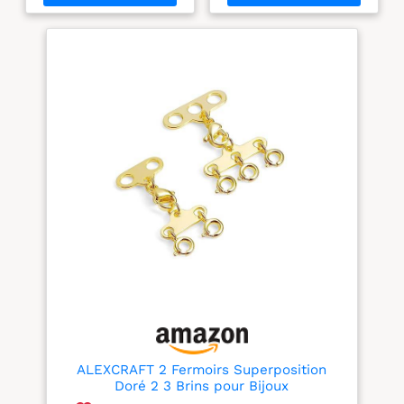
3,8 x 1,8 cm et 3,8 x 1,2
compacte de 0,51 x 0,35 x
Breloques
cm. Le fermoir empêche
0,08 in, pratique pour les
plusieurs chaînes de
créations de collier
s'emmêler et vous
multi-rangs Finition
permet ainsi d'obtenir
Zircon: Ce fermoir de
facilement un look
collier multibrins associe
enviable. Fabrication de
un placage doré et des
qualité supérieure :
accents de zircon pour
l'extension de chaîne
apporter une finition
argentée est fabriquée en
soignée aux créations de
acier inoxydable, ne se
bijoux, tout en restant
décolore pas, a une
adapté aux colliers avec
surface lisse et est
fermoir à superposition et
confortable à porter.
aux accessoires de
L'extension de chaîne
fabrication de bijoux
dorée ne comprime pas
Usage DIY Polyvalent: Ce
votre cou et vous garantit
connecteur de
un look toujours parfait.
fabrication de bijoux
Créez un look élégant
convient au montage de
sans effort Facile à
colliers à plusieurs
utiliser : le fermoir est
niveaux, de bracelets à
facile à installer et à
breloques, de boucles
enlever. Fixez simplement
d’oreilles pendantes et
ALEXCRAFT 2 Fermoirs Superposition
vos chaînes à gauche et à
de chaînes bijoux, offrant
Doré 2 3 Brins pour Bijoux
droite sur les fermoirs de
une solution simple pour