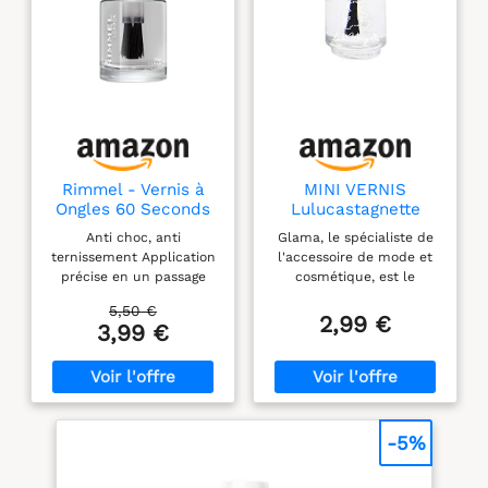
Rimmel - Vernis à
MINI VERNIS
Ongles 60 Seconds
Lulucastagnette
Super Shine - Ultra
N°12 TRANSPARENT
Anti choc, anti
Glama, le spécialiste de
Brillance et Longue
ternissement Application
l'accessoire de mode et
Tenue - Séchage
précise en un passage
cosmétique, est le
Rapide - 740 Clear -
grâceà son maxi pinceau
partenaire
8ml
5,50 €
haute précision Tenue
incontournable des
2,99 €
3,99 €
jusqu'à 10 jours Couleur
magasins de
ultra brillante Séchage
l'équipement de la
rapide en 60 secondes
maison depuis plus de 30
ans.
-5%