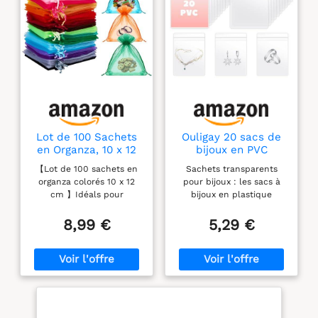
Lot de 100 Sachets
Ouligay 20 sacs de
en Organza, 10 x 12
bijoux en PVC
cm, Sacs Organza
transparent, sacs en
【Lot de 100 sachets en
Sachets transparents
Colorés avec Cordon
plastique
organza colorés 10 x 12
pour bijoux : les sacs à
de Serrage,
transparent anti-
cm 】Idéals pour
bijoux en plastique
Pochettes Cadeau
oxydation,
mariages, anniversaires
transparent sont conçus
en Tissu Maillé pour
organisateur de
ou Noël ! Ces pochettes
de couleur transparente,
8,99 €
5,29 €
Confiseries,
bijoux avec
cadeaux aux teintes
de sorte que vous pouvez
Mariages,
fermeture éclair
éclatantes avec cordons
voir clairement les choses
Anniversaires, Bijoux
satinés conviennent aux
à l'intérieur et les trouver
bonbons, bijoux ou
rapidement, et les sacs à
savons. Réutilisables,
bijoux en PVC sont
lavables et solides, elles
équipés d'un design lisse
limitent les déchets
à fermeture éclair, faciles