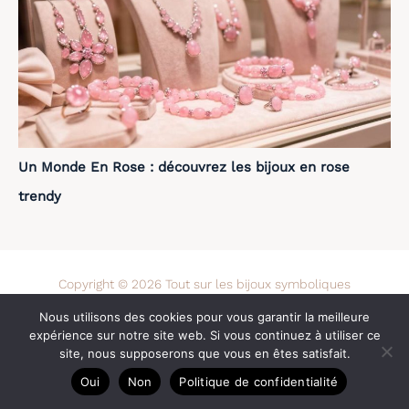
Un Monde En Rose : découvrez les bijoux en rose
trendy
Copyright © 2026 Tout sur les bijoux symboliques
Nous utilisons des cookies pour vous garantir la meilleure
A propos
expérience sur notre site web. Si vous continuez à utiliser ce
Contact
site, nous supposerons que vous en êtes satisfait.
Mentions légales
Oui
Non
Politique de confidentialité
Politique de confidentialité