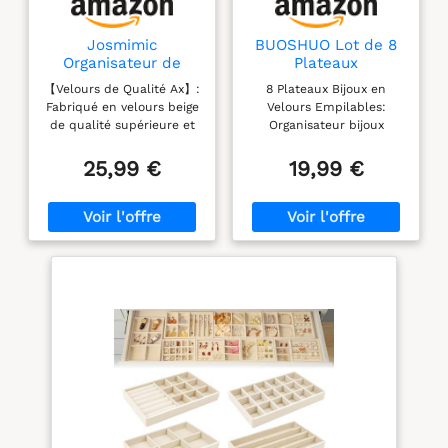
Josmimic
BUOSHUO Lot de 8
Organisateur de
Plateaux
Bijoux à 3 Niveaux -
Organisateur Bijoux
【Velours de Qualité Ax】:
8 Plateaux Bijoux en
Porte Bijoux Beige en
en Velours
Fabriqué en velours beige
Velours Empilables:
Velours pour
Empilables
de qualité supérieure et
Organisateur bijoux
Bracelets, Colliers,
en métal doré, le porte-
premium avec
Montres, Bagues
bracelet rend vos bijoux
rembourrage doux :
25,99 €
19,99 €
encore plus beaux et
protection anti-rayures
protège vos bijoux contre
pour vos bijoux, parfait
les dommages, les
pour tiroirs, commodes
rayures ou l'usure. 【5
ou tables de maquillage.
Niveaux pour Présenter
Organisation
vos Bijoux】: Le support
Personnalisable: Cloisons
de bracelet dispose de 2
amovibles de
tiges en velours, 1 tige en
l'organisateur tiroir pour
métal, 1 support pour
adapter chaque plateau
bagues et 1
à vos boucles d'oreilles,
compartiment. Rangez
colliers et bracelets.
une douzaine de
Solution Complète
bracelets, colliers,
Rangement Bijoux Tiroir:
boucles d'oreilles,
Combinaison intelligente
bagues, montres et
de 8 styles : grilles pour