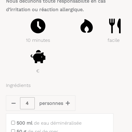
Nous déclinons toute responsabilité en cas
d’irritation ou réaction allergique.
10 minutes
facile
€
Ingrédients
personnes
500
ml
de eau déminéralisée
50
g
de sel de mer