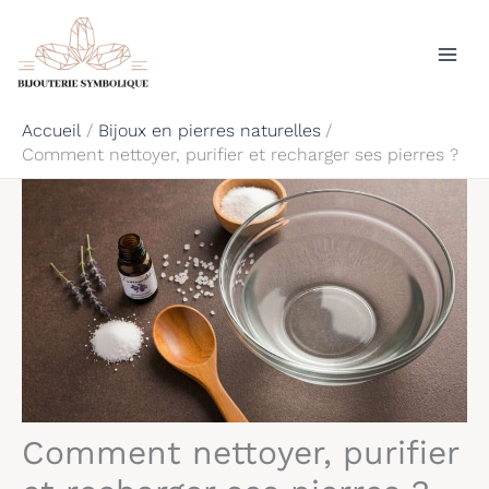
Aller
Rechercher
au
contenu
Accueil
Bijoux en pierres naturelles
Comment nettoyer, purifier et recharger ses pierres ?
Comment nettoyer, purifier