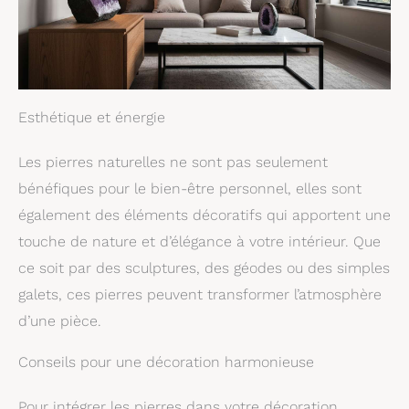
Esthétique et énergie
Les pierres naturelles ne sont pas seulement
bénéfiques pour le bien-être personnel, elles sont
également des éléments décoratifs qui apportent une
touche de nature et d’élégance à votre intérieur. Que
ce soit par des sculptures, des géodes ou des simples
galets, ces pierres peuvent transformer l’atmosphère
d’une pièce.
Conseils pour une décoration harmonieuse
Pour intégrer les pierres dans votre décoration,