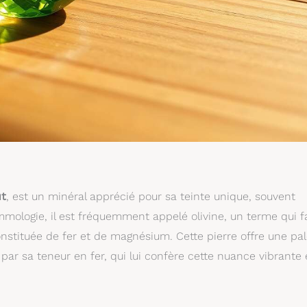
ût
, est un minéral apprécié pour sa teinte unique, souvent
mologie, il est fréquemment appelé olivine, un terme qui fa
stituée de fer et de magnésium. Cette pierre offre une pal
e par sa teneur en fer, qui lui confère cette nuance vibrante 