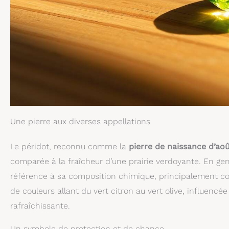
Une pierre aux diverses appellations
Le péridot, reconnu comme la
pierre de naissance d’ao
comparée à la fraîcheur d’une prairie verdoyante. En gem
référence à sa composition chimique, principalement con
de couleurs allant du vert citron au vert olive, influencé
rafraîchissante.
Un symbole de protection et de chance