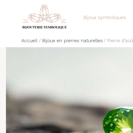
Aller
au
Bijoux symboliques
contenu
Accueil
Bijoux en pierres naturelles
Pierre d’aoû