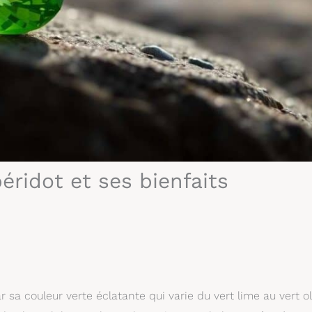
éridot et ses bienfaits
r sa couleur verte éclatante qui varie du vert lime au vert ol