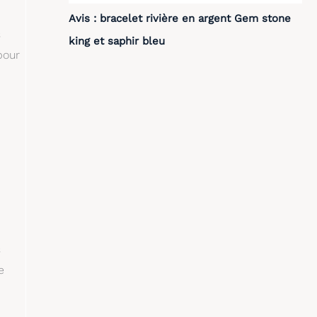
Avis : bracelet rivière en argent Gem stone
s
king et saphir bleu
pour
s
e