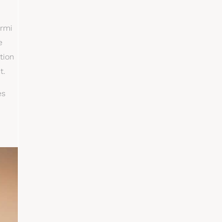
armi
e
tion
t.
es