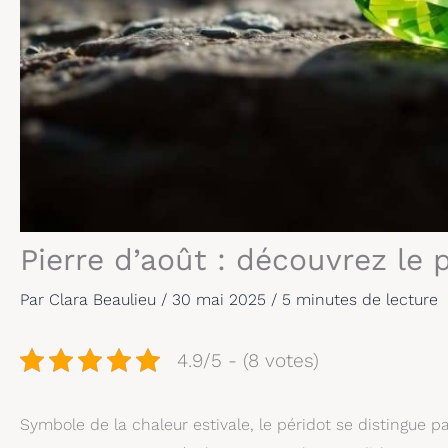
Pierre d’août : découvrez le p
Par
Clara Beaulieu
/
30 mai 2025
/
5 minutes de lecture
4.9/5 - (8 votes)
Symbole de la chaleur estivale, le péridot se distingue pa