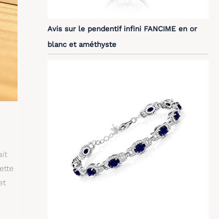
Avis sur le pendentif infini FANCIME en or
blanc et améthyste
it
ette
et