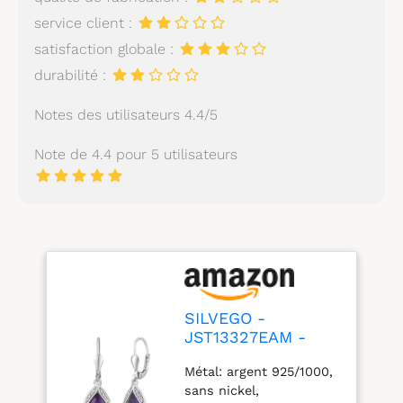
service client :
satisfaction globale :
durabilité :
Notes des utilisateurs 4.4/5
Note de 4.4 pour 5 utilisateurs
SILVEGO -
JST13327EAM -
Boucles d'Oreilles
Métal: argent 925/1000,
Femme - Argent
sans nickel,
925/1000 -