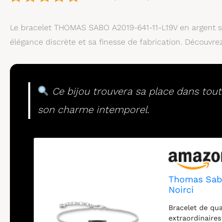
Le bracelet THOMAS SABO A2019-641-11-L19V en argent ste
élégance discrète et sa finesse de fabrication. Découvre
Ce bijou trouvera sa place dans toutes
son charme intemporel.
Thomas Sabo 
Noirci
Bracelet de qua
extraordinaire