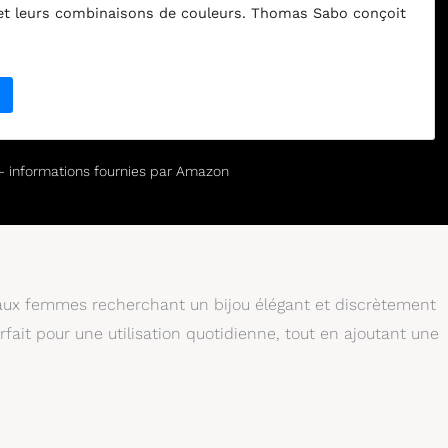
et leurs combinaisons de couleurs. Thomas Sabo conçoit
affinés, intemporels et expressifs pour femmes et
 domaine des bijoux et des montres. Les bracelets en
or rose offrent de nombreuses possibilités de combinaison,
ec des bracelets rigides, des bracelets à breloques, des
tié et des bracelets de perles. Cadeau unique et individuel
saire, Noël, la Saint-Valentin, pour les mères, épouses,
sœurs, grand-mères, etc.
r – informations fournies par Amazon
ux femmes recherchant un bijou élégant et discrètement
rfait pour une utilisation quotidienne, tout en ajoutant une