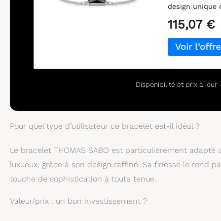
design unique 
des produits r
115,07 €
hommes dans le
argent, or et 
entre autres av
bracelets d'ami
pour un anniver
amies, filles, 
Disponibilité et prix à jou
Pour quel type d’utilisateur ce bracelet est-il idéal ?
Le bracelet THOMAS SABO est particulièrement adapté a
luxueux, grâce à son design raffiné. Sa finesse le rend pa
touche de sophistication à toute tenue.
Valeur/prix : un bon investissement ?