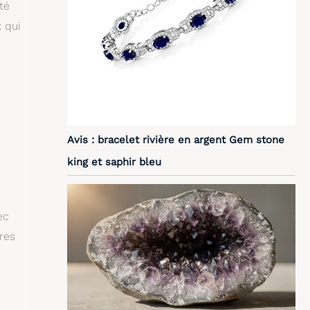
té
x qui
Avis : bracelet rivière en argent Gem stone
king et saphir bleu
ec
res