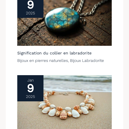
9
bijoux Celcia
s'assurera que vos
2025
bijoux de rêve
deviendront réalité.
Solide 925 Bijoux à
la main à la main
sterling
Signification du collier en labradorite
Bijoux en pierres naturelles
,
Bijoux Labradorite
Jan
9
2025