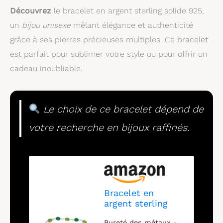
Découvrez
le bracelet en argent sterling solide 925,
un
bijou unisexe
mêlant élégance et authenticité
grâce à ses pierres précieuses multiples. Ce bracelet
est parfait pour sublimer votre style ou pour offrir un
cadeau inoubliable.
Le choix de ce bracelet dépend de
votre recherche en bijoux raffinés.
Bracelet en
argent sterling
solide 925 pour
Pureté des métaux -