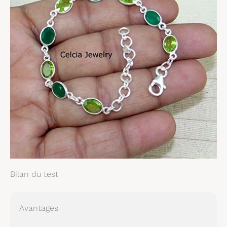
vos personnalisations
d'esprit est disponible
et accueillie. Pour
vous renseigner sur
une pièce spécifique,
n'hésitez pas à nous
contacter et l'équipe
de production de
bijoux Celcia
s'assurera que vos
bijoux de rêve
deviendront réalité.
Solide 925 Bijoux à la
main à la main
sterling
Bilan du test
Avantages