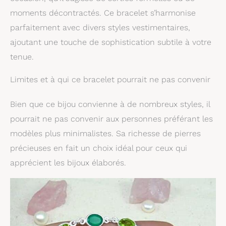
fiançailles, les
moments décontractés. Ce bracelet s’harmonise
mariages, la fête, les
vacances,
parfaitement avec divers styles vestimentaires,
l'anniversaire, la Saint-
ajoutant une touche de sophistication subtile à votre
Valentin, le jour de
Noël, le Nouvel An, la
tenue.
fête des pères, la fête
des mères, les
Limites et à qui ce bracelet pourrait ne pas convenir
cadeaux pour elle, lui,
frère, Soeur, couples,
Bien que ce bijou convienne à de nombreux styles, il
fille, fils, nuptiale,
pourrait ne pas convenir aux personnes préférant les
cadeaux de demoiselle
d'honneur, cadeaux
modèles plus minimalistes. Sa richesse de pierres
d'honneur, cadeau de
précieuses en fait un choix idéal pour ceux qui
remise des diplômes,
grand-mère, femme,
apprécient les bijoux élaborés.
mari, petite amie,
petit ami, tante,
Commandes
personnalisées - Si
vous avez une
demande spéciale sur