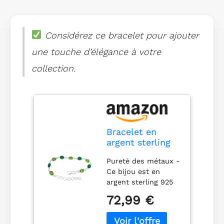
Considérez ce bracelet pour ajouter
une touche d’élégance à votre
collection.
Bracelet en
argent sterling
solide 925 pour
Pureté des métaux -
hommes
Ce bijou est en
femmes,
argent sterling 925
bracelet à main
de haute qualité qui
de la pierre
72,99 €
est sans danger
précieuse
pour la peau
multiple
sensible, sans