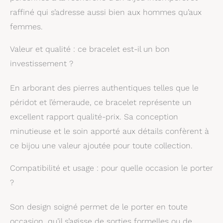
aux caractéristiques
raffiné qui s’adresse aussi bien aux hommes qu’aux
délicates. Nous
femmes.
utilisons les meilleurs
matériaux de qualité
sur le marché. Vous
Valeur et qualité : ce bracelet est-il un bon
pouvez l'utiliser sans
investissement ?
aucune hésitation.
Notre base de
En arborant des pierres authentiques telles que le
produits est solide
925 en argent sterling,
péridot et l’émeraude, ce bracelet représente un
il est donc anti-
excellent rapport qualité-prix. Sa conception
allergique. Nous vous
minutieuse et le soin apporté aux détails confèrent à
offrons une garantie
de satisfaction à
ce bijou une valeur ajoutée pour toute collection.
100%. Grande idée
cadeau pour toutes
Compatibilité et usage : pour quelle occasion le porter
les occasions - elle
?
s'intègre dans toutes
les occasions
spéciales (pour
Son design soigné permet de le porter en toute
l'anniversaire, les
occasion, qu’il s’agisse de sorties formelles ou de