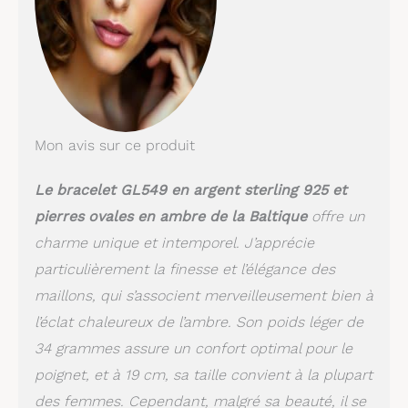
Mon avis sur ce produit
Le bracelet GL549 en argent sterling 925 et
pierres ovales en ambre de la Baltique
offre un
charme unique et intemporel. J’apprécie
particulièrement la finesse et l’élégance des
maillons, qui s’associent merveilleusement bien à
l’éclat chaleureux de l’ambre. Son poids léger de
34 grammes assure un confort optimal pour le
poignet, et à 19 cm, sa taille convient à la plupart
des femmes. Cependant, malgré sa beauté, il se