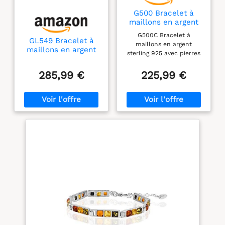
G500 Bracelet à
maillons en argent
sterling 925 avec
G500C Bracelet à
pierres d'ambre de
GL549 Bracelet à
maillons en argent
la Baltique 20 cm,
maillons en argent
sterling 925 avec pierres
Argent sterling,
sterling 925 avec
d'ambre de la Baltique
Ambre,
pierres ovales en
Cognac 20 cm Type de
285,99 €
225,99 €
ambre de la
produit : bracelet Marque
Baltique 19 cm, 7 48
: Silveramber Jewellery
inch, Pierre de
Catégories de mode
papier en argent
Bracelets de bijoux pour
sterling, Ambre
femmes