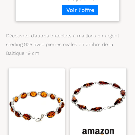
ambre de la
Baltique 19 cm, 7
48 inch, Pierre de
papier en argent
sterling, Ambre
Découvrez d’autres bracelets à maillons en argent
sterling 925 avec pierres ovales en ambre de la
Baltique 19 cm