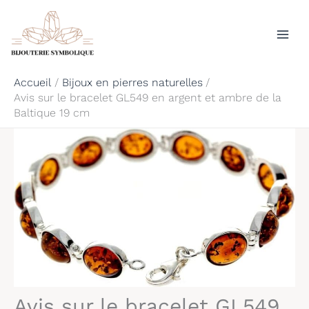
Aller
Rechercher
au
contenu
Accueil
Bijoux en pierres naturelles
Avis sur le bracelet GL549 en argent et ambre de la
Baltique 19 cm
Avis sur le bracelet GL549