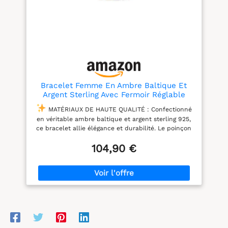
Bracelet Femme En Ambre Baltique Et
Argent Sterling Avec Fermoir Réglable
MATÉRIAUX DE HAUTE QUALITÉ : Confectionné
en véritable ambre baltique et argent sterling 925,
ce bracelet allie élégance et durabilité. Le poinçon
dauthenticité garantit une qualité supérieure.
104,90 €
LONGUEUR RÉGLABLE : Avec une longueur
ajustable de 18 à 21 cm, ce bracelet sadapte
parfaitement à chaque poignet. Sa largeur de 5 mm
et son poids de 10,5 g assurent un confort optimal.
DEGRADÉ CHALEUREUX : Les maillons
rectangulaires en argent sont ornés dambre dans
des nuances chaudes, de jaune foncé à
transparent, ajoutant un charme supplémentaire
au bijou.
EMBALLAGE ÉCOLOGIQUE : Livré dans