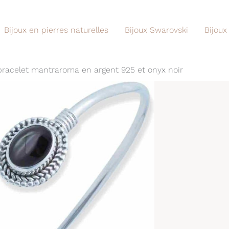
Bijoux en pierres naturelles
Bijoux Swarovski
Bijoux
 bracelet mantraroma en argent 925 et onyx noir