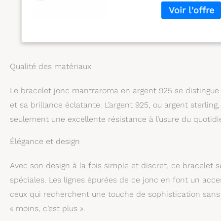
touche élégante 
profondes ont un
d'environ 20 cm
pour s'adapter au
votre chérie, vot
surprise.
Qualité des matériaux
Le bracelet jonc mantraroma en argent 925 se distingue p
et sa brillance éclatante. L’argent 925, ou argent sterlin
seulement une excellente résistance à l’usure du quotidie
Élégance et design
Avec son design à la fois simple et discret, ce bracelet 
spéciales. Les lignes épurées de ce jonc en font un acces
ceux qui recherchent une touche de sophistication sans o
« moins, c’est plus ».