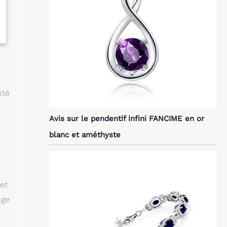
ité
Avis sur le pendentif infini FANCIME en or
blanc et améthyste
 et
age