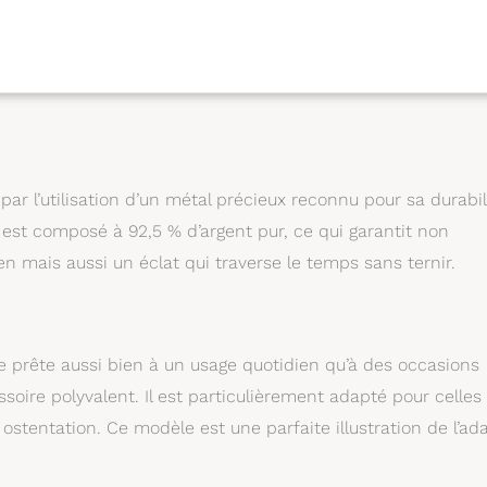
à votre look.
Dimensions :
Les pierres noires
e taille de 6 x 8 mm. Le bracelet a une circonférence
.
Confortable à porter :
Le bracelet peut être ajusté
 bras en le pliant.
Noble cadeau :
Que ce soit pour
re mère ou votre meilleure amie, ce bracelet est une belle
ar l’utilisation d’un métal précieux reconnu pour sa durabil
g, est composé à 92,5 % d’argent pur, ce qui garantit non
n mais aussi un éclat qui traverse le temps sans ternir.
se prête aussi bien à un usage quotidien qu’à des occasions
soire polyvalent. Il est particulièrement adapté pour celles
stentation. Ce modèle est une parfaite illustration de l’ad