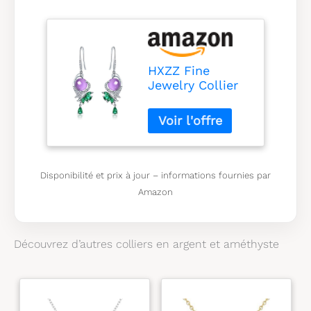
HXZZ Fine
Jewelry Collier
avec pendentif
en argent
sterling avec
améthyste ou
quartz rose
naturel Cadeau
Disponibilité et prix à jour – informations fournies par
pour femme,
Amazon
Pierre précieuse,
Améthyste
Découvrez d’autres colliers en argent et améthyste