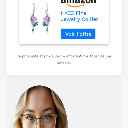
HXZZ Fine
Jewelry Collier
avec pendentif
en argent
sterling avec
améthyste ou
quartz rose
naturel Cadeau
Disponibilité et prix à jour – informations fournies par
pour femme,
Amazon
Pierre précieuse,
Améthyste