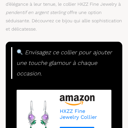
d’élégance à leur tenue, le collier HXZZ Fine Jewelry à
pendentif en argent sterling
offre une option
séduisante. Découvrez ce bijou qui allie sophistication
et délicatesse.
Envisagez ce collier pour ajouter
une touche glamour à chaque
occasion.
HXZZ Fine
Jewelry Collier
avec pendentif en