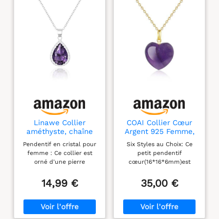
Linawe Collier
COAI Collier Cœur
améthyste, chaîne
Argent 925 Femme,
en argent pour
Pendentif Pierre
Pendentif en cristal pour
Six Styles au Choix: Ce
femmes, colliers à
Naturelle, Collier
femme : Ce collier est
petit pendentif
pendentifs, diamant
Améthyste Femme
orné d'une pierre
cœur(16*16*6mm)est
violet, pierre de
précieuse étincelante en
taillé dans une pierre
naissance, cristal,
forme de poire qui capte
naturelle soigneusement
14,99 €
35,00 €
pendentif, chaîne à
magnifiquement la
sélectionnée. Ce collier
breloques,
lumière. Le pendentif en
pierre naturelle femme
ensembles de bijoux
diamant artificiel est
est disponible en agate
composé de zircones
verte, pierre de lune,